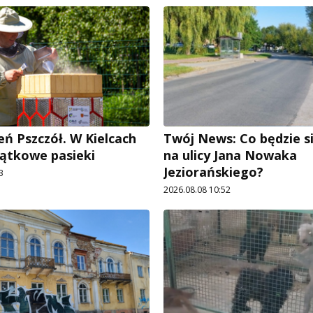
eń Pszczół. W Kielcach
Twój News: Co będzie si
ątkowe pasieki
na ulicy Jana Nowaka
Jeziorańskiego?
3
2026.08.08 10:52