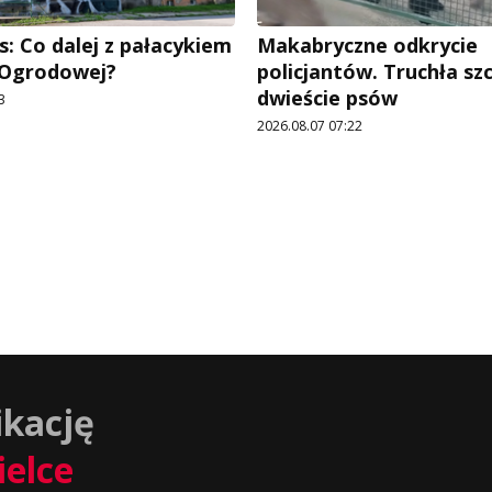
: Co dalej z pałacykiem
Makabryczne odkrycie
y Ogrodowej?
policjantów. Truchła szc
dwieście psów
3
2026.08.07 07:22
ikację
ielce