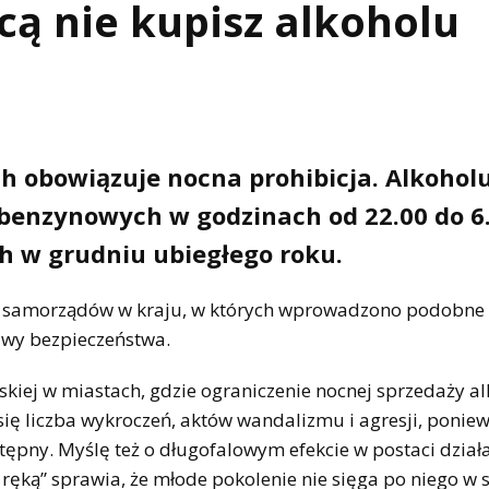
cą nie kupisz alkoholu
ch obowiązuje nocna prohibicja. Alkohol
benzynowych w godzinach od 22.00 do 6.
ch w grudniu ubiegłego roku.
ych samorządów w kraju, w których wprowadzono podobne
awy bezpieczeństwa.
jskiej w miastach, gdzie ograniczenie nocnej sprzedaży a
się liczba wykroczeń, aktów wandalizmu i agresji, ponie
tępny. Myślę też o długofalowym efekcie w postaci dział
 ręką” sprawia, że młode pokolenie nie sięga po niego w