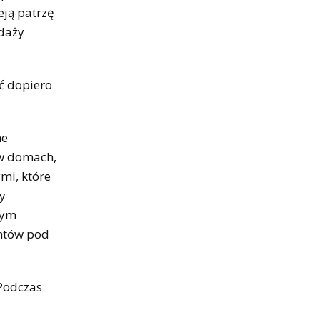
eją patrzę
edaży
ć dopiero
ne
 w domach,
mi, które
y
nym
entów pod
 Podczas