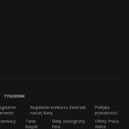
TYGODNIK
egulamin
Regulamin konkursu Zwierzak
Polityka
arowizn
naszej klasy
prywatności
zerwacji
Tanie
Sklep zoologiczny
Oferty Praca
książki
Fera
Kielce