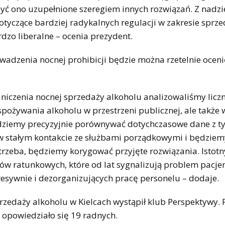
 być ono uzupełnione szeregiem innych rozwiązań. Z nadzi
dotyczące bardziej radykalnych regulacji w zakresie sprz
dzo liberalne – ocenia prezydent.
wadzenia nocnej prohibicji będzie można rzetelnie oceni
aniczenia nocnej sprzedaży alkoholu analizowaliśmy licz
 spożywania alkoholu w przestrzeni publicznej, ale także
ziemy precyzyjnie porównywać dotychczasowe dane z ty
w stałym kontakcie ze służbami porządkowymi i będziem
 potrzeba, będziemy korygować przyjęte rozwiązania. Istot
łów ratunkowych, które od lat sygnalizują problem pacj
esywnie i dezorganizujących pracę personelu – dodaje.
zedaży alkoholu w Kielcach wystąpił klub Perspektywy.
 opowiedziało się 19 radnych.