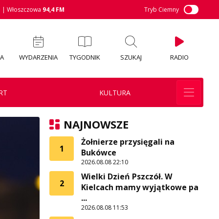
M
| Włoszczowa
94,4 FM
Tryb Ciemny
IA
WYDARZENIA
TYGODNIK
SZUKAJ
RADIO
RT
KULTURA
NAJNOWSZE
Żołnierze przysięgali na
1
Bukówce
2026.08.08 22:10
Wielki Dzień Pszczół. W
2
Kielcach mamy wyjątkowe pa
...
2026.08.08 11:53