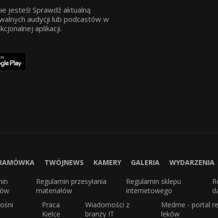
ie jesteś! Sprawdź aktualną
walnych audycji lub podcastów w
jonalnej aplikacji.
RAMÓWKA
TWÓJNEWS
KAMERY
GALERIA
WYDARZENIA
min
Regulamin przesyłania
Regulamin sklepu
R
sów
materiałów
internetowego
d
ośni
Praca
Wiadomości z
Medme - portal re
Kielce
branży IT
leków