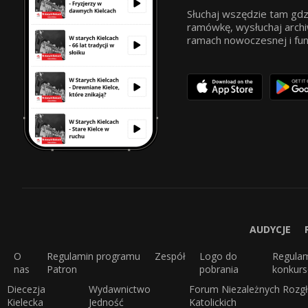
Słuchaj wszędzie tam gdz
ramówkę, wysłuchaj archi
ramach nowoczesnej i funkc
AUDYCJE
O
Regulamin programu
Zespół
Logo do
Regula
nas
Patron
pobrania
konkur
Diecezja
Wydawnictwo
Forum Niezależnych Rozgł
Kielecka
Jedność
Katolickich