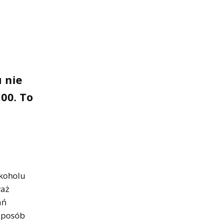
u nie
00. To
lkoholu
waż
ań
 sposób