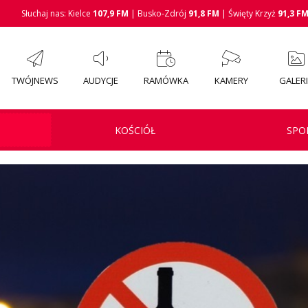
Słuchaj nas: Kielce
107,9 FM
| Busko-Zdrój
91,8 FM
| Święty Krzyż
91,3 F
TWÓJNEWS
AUDYCJE
RAMÓWKA
KAMERY
GALER
KOŚCIÓŁ
SPO