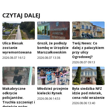
CZYTAJ DALEJ
Ulica Biesak
Groził, że podłoży
Twój News: Co
zostanie
bombę w Urzędzie
dalej z pałacykiem
wyremontowana
Marszałkowskim
przy ulicy
Ogrodowej?
2026.08.07 16:12
2026.08.07 13:38
2026.08.07 09:13
Makabryczne
Młodzież przejmie
Była siedziba NFZ
odkrycie
kielecki Rynek
idzie pod młotek,
policjantów.
cena robi wrażenie
2026.08.06 14:53
Truchła szczeniąt i
2026.08.06 13:40
dwieście psów