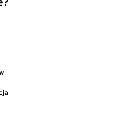
e?
ów
a
cja