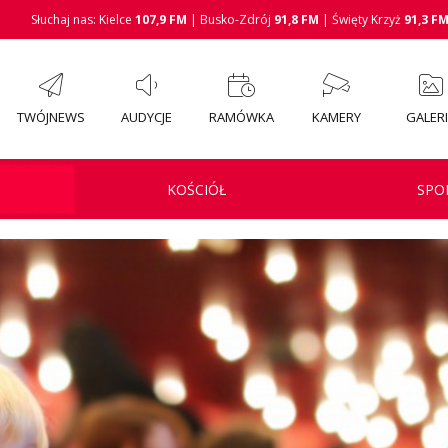
Słuchaj nas: Kielce
107,9 FM
| Busko-Zdrój
91,8 FM
| Święty Krzyż
91,3 F
TWÓJNEWS
AUDYCJE
RAMÓWKA
KAMERY
GALER
KOŚCIÓŁ
SPO