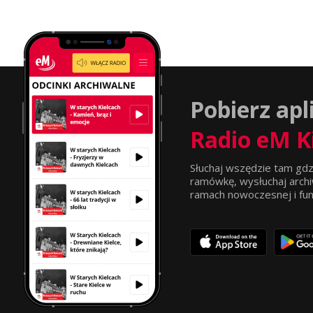
Pobierz apl
Radio eM K
Słuchaj wszędzie tam gdz
ramówkę, wysłuchaj archi
ramach nowoczesnej i funkc