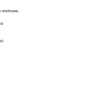
e wiekowe,
ub
eż