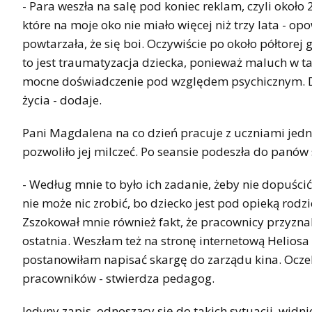
- Para weszła na salę pod koniec reklam, czyli około 
które na moje oko nie miało więcej niż trzy lata - 
powtarzała, że się boi. Oczywiście po około półtorej
to jest traumatyzacja dziecka, ponieważ maluch w ta
mocne doświadczenie pod względem psychicznym. D
życia - dodaje.
Pani Magdalena na co dzień pracuje z uczniami jedn
pozwoliło jej milczeć. Po seansie podeszła do panów
- Według mnie to było ich zadanie, żeby nie dopuścić 
nie może nic zrobić, bo dziecko jest pod opieką rodz
Zszokował mnie również fakt, że pracownicy przyznali,
ostatnia. Weszłam też na stronę internetową Heliosa i
postanowiłam napisać skargę do zarządu kina. Ocz
pracowników - stwierdza pedagog.
Jedyny zapis, odnoszący się do takich sytuacji, widni