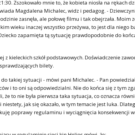
21:30. Zszokowało mnie to, że kobieta niosła na rękach dz
opowiada Magdalena Michalec, widz i pedagog. - Dziewczyn
 godzinie zasnęła, ale połowę filmu i tak obejrzała. Moim
kim wieku inaczej wszystko przeżywa, to jest dla niego 
ziecko zapamięta tą sytuację prawdopodobnie do końc
ej z kieleckich szkół podstawowych. Doświadczenie zaw
 sprawdzających bilety.
do takiej sytuacji - mówi pani Michalec. - Pan powiedział
iców i to oni są odpowiedzialni. Nie do końca się z tym z
 że to nie była pierwsza taka sytuacja, co oznacza równie
 niestety, jak się okazało, w tym temacie jest luka. Dlate
ekuję poprawy regulaminu i wyciągnięcia konsekwencji 
ejący w regulaminie sieci kin Helios mówi, że: