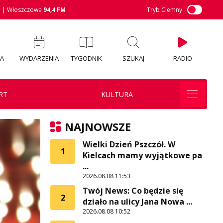
M
| Włoszczowa
94,4 FM
Tryb Ciemny
IA
WYDARZENIA
TYGODNIK
SZUKAJ
RADIO
RT
KULTURA
NAJNOWSZE
Wielki Dzień Pszczół. W
1
Kielcach mamy wyjątkowe pa
...
2026.08.08 11:53
Twój News: Co będzie się
2
działo na ulicy Jana Nowa ...
2026.08.08 10:52