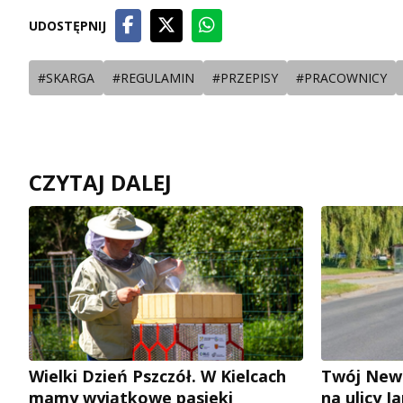
UDOSTĘPNIJ
#SKARGA
#REGULAMIN
#PRZEPISY
#PRACOWNICY
CZYTAJ DALEJ
Wielki Dzień Pszczół. W Kielcach
Twój News
mamy wyjątkowe pasieki
na ulicy 