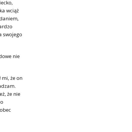
iecko,
ka wciąż
 zdaniem,
bardzo
a swojego
odowe nie
 mi, że on
gadzam.
ż, że nie
go
wobec