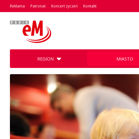
Reklama
Patronat
Koncert życzeń
Kontakt
REGION
MIASTO