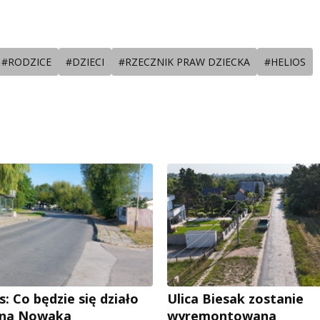
#RODZICE
#DZIECI
#RZECZNIK PRAW DZIECKA
#HELIOS
: Co będzie się działo
Ulica Biesak zostanie
Jana Nowaka
wyremontowana