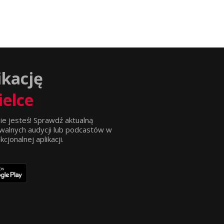
ikację
ielce
ie jesteś! Sprawdź aktualną
walnych audycji lub podcastów w
jonalnej aplikacji.