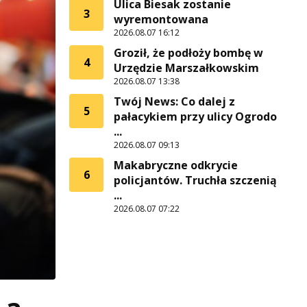
Ulica Biesak zostanie
3
wyremontowana
2026.08.07 16:12
Groził, że podłoży bombę w
4
Urzędzie Marszałkowskim
2026.08.07 13:38
Twój News: Co dalej z
5
pałacykiem przy ulicy Ogrodo
...
2026.08.07 09:13
Makabryczne odkrycie
6
policjantów. Truchła szczenią
...
2026.08.07 07:22