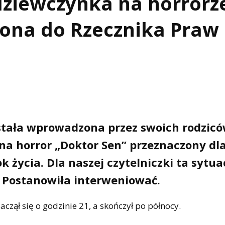
 dziewczynka na horrorz
zona do Rzecznika Praw
stała wprowadzona przez swoich rodzic
" na horror „Doktor Sen” przeznaczony dl
k życia. Dla naszej czytelniczki ta sytua
. Postanowiła interweniować.
aczął się o godzinie 21, a skończył po północy.