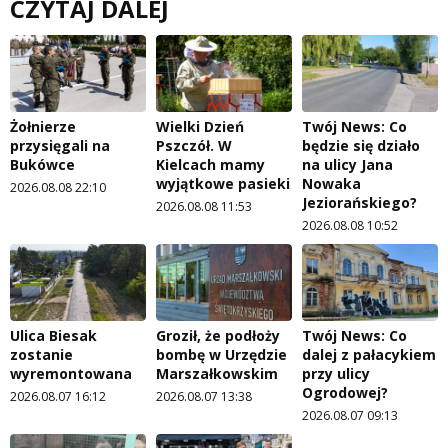
CZYTAJ DALEJ
Żołnierze
Wielki Dzień
Twój News: Co
przysięgali na
Pszczół. W
będzie się działo
Bukówce
Kielcach mamy
na ulicy Jana
wyjątkowe pasieki
Nowaka
2026.08.08 22:10
Jeziorańskiego?
2026.08.08 11:53
2026.08.08 10:52
Ulica Biesak
Groził, że podłoży
Twój News: Co
zostanie
bombę w Urzędzie
dalej z pałacykiem
wyremontowana
Marszałkowskim
przy ulicy
Ogrodowej?
2026.08.07 16:12
2026.08.07 13:38
2026.08.07 09:13