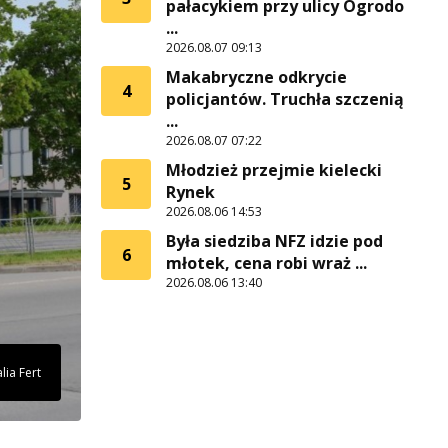
pałacykiem przy ulicy Ogrodo
...
2026.08.07 09:13
Makabryczne odkrycie
4
policjantów. Truchła szczenią
...
2026.08.07 07:22
Młodzież przejmie kielecki
5
Rynek
2026.08.06 14:53
Była siedziba NFZ idzie pod
6
młotek, cena robi wraż ...
2026.08.06 13:40
lia Fert