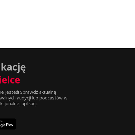
ikację
ielce
ie jesteś! Sprawdź aktualną
walnych audycji lub podcastów w
jonalnej aplikacji.