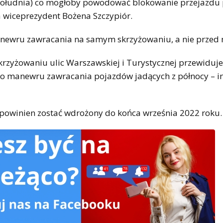
i południa) co mogłoby powodować blokowanie przejazdu 
a wiceprezydent Bożena Szczypiór.
newru zawracania na samym skrzyżowaniu, a nie przed 
krzyżowaniu ulic Warszawskiej i Turystycznej przewiduje
go manewru zawracania pojazdów jadących z północy – i
powinien zostać wdrożony do końca września 2022 roku.