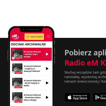
Pobierz apl
Radio eM K
Słuchaj wszędzie tam gdz
ramówkę, wysłuchaj archi
ramach nowoczesnej i funkc