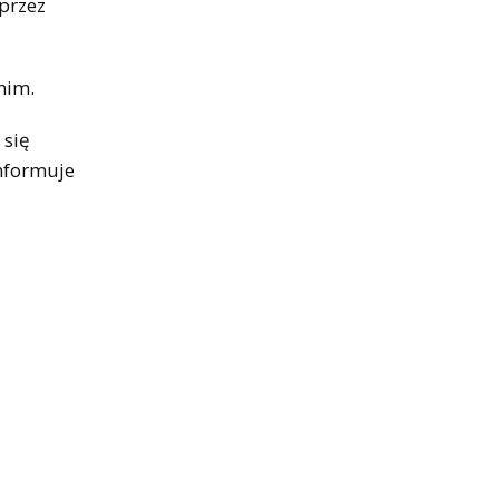
przez
nim.
 się
nformuje