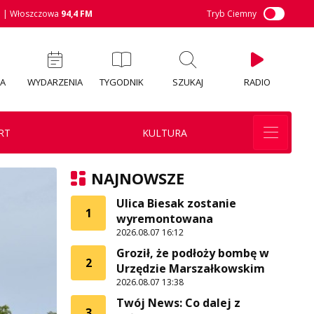
M
| Włoszczowa
94,4 FM
Tryb Ciemny
IA
WYDARZENIA
TYGODNIK
SZUKAJ
RADIO
RT
KULTURA
NAJNOWSZE
Ulica Biesak zostanie
1
wyremontowana
2026.08.07 16:12
Groził, że podłoży bombę w
2
Urzędzie Marszałkowskim
2026.08.07 13:38
Twój News: Co dalej z
3