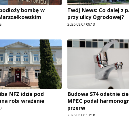
e podłoży bombę w
Twój News: Co dalej z 
 Marszałkowskim
przy ulicy Ogrodowej?
8
2026.08.07 09:13
iba NFZ idzie pod
Budowa S74 odetnie cie
ena robi wrażenie
MPEC podał harmonog
przerw
0
2026.08.06 13:18