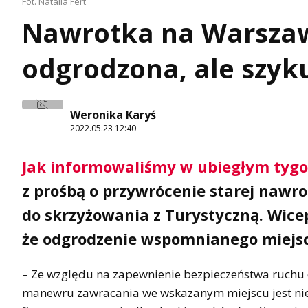
Fot. Natalia Fert
Nawrotka na Warszaws
odgrodzona, ale szyk
Weronika Karyś
2022.05.23 12:40
Jak informowaliśmy w ubiegłym tygo
z prośbą o przywrócenie starej nawro
do skrzyżowania z Turystyczną. Wice
że odgrodzenie wspomnianego miejsca
– Ze względu na zapewnienie bezpieczeństwa ruchu
manewru zawracania we wskazanym miejscu jest ni