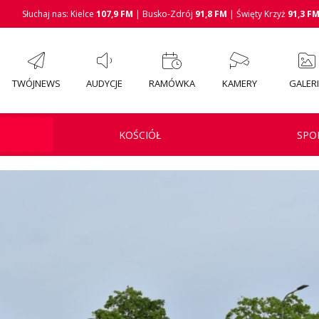
Słuchaj nas: Kielce
107,9 FM
| Busko-Zdrój
91,8 FM
| Święty Krzyż
91,3 F
TWÓJNEWS
AUDYCJE
RAMÓWKA
KAMERY
GALER
KOŚCIÓŁ
SPO