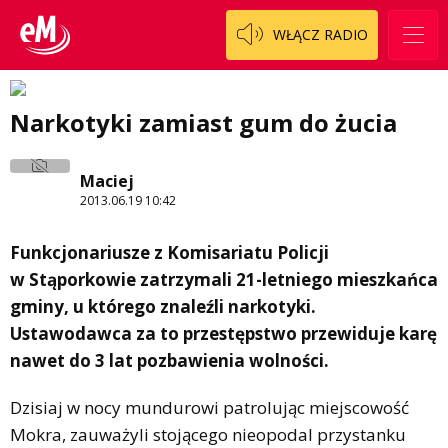
WŁĄCZ RADIO
Narkotyki zamiast gum do żucia
Maciej
2013.06.19 10:42
Funkcjonariusze z Komisariatu Policji
w Stąporkowie zatrzymali 21-letniego mieszkańca
gminy, u którego znaleźli narkotyki.
Ustawodawca za to przestępstwo przewiduje karę
nawet do 3 lat pozbawienia wolności.
Dzisiaj w nocy mundurowi patrolując miejscowość
Mokra, zauważyli stojącego nieopodal przystanku