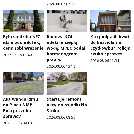
2026.08.07 07:22
Była siedziba NFZ
Budowa S74
Kto podpalił drzwi
idzie pod młotek,
odetnie ciepłą
do kościoła na
cena robi wrażenie
wodę. MPEC podał
Szydłówku? Policja
harmonogram
szuka sprawcy
2026.08.06 13:40
przerw
2026.08.06 11:54
2026.08.06 13:18
Akt wandalizmu
Startuje remont
na Placu NMP.
ulicy na osiedlu Na
Policja szuka
Stoku
sprawcy
2026.08.06 08:59
2026.08.06 09:10