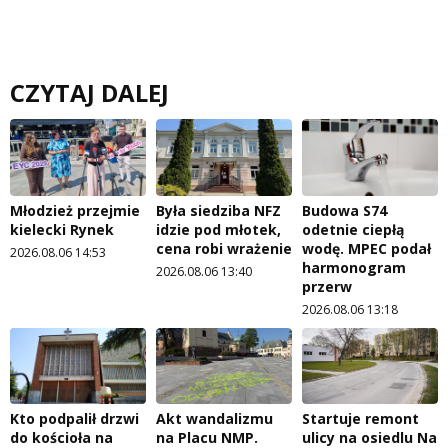
CZYTAJ DALEJ
Młodzież przejmie
Była siedziba NFZ
Budowa S74
kielecki Rynek
idzie pod młotek,
odetnie ciepłą
cena robi wrażenie
wodę. MPEC podał
2026.08.06 14:53
harmonogram
2026.08.06 13:40
przerw
2026.08.06 13:18
Kto podpalił drzwi
Akt wandalizmu
Startuje remont
do kościoła na
na Placu NMP.
ulicy na osiedlu Na