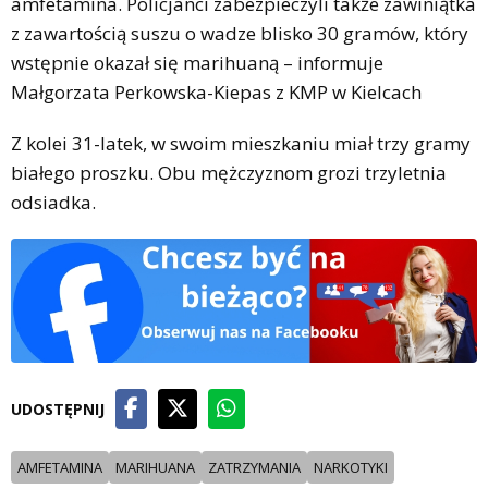
amfetamina. Policjanci zabezpieczyli także zawiniątka
z zawartością suszu o wadze blisko 30 gramów, który
wstępnie okazał się marihuaną – informuje
Małgorzata Perkowska-Kiepas z KMP w Kielcach
Z kolei 31-latek, w swoim mieszkaniu miał trzy gramy
białego proszku. Obu mężczyznom grozi trzyletnia
odsiadka.
UDOSTĘPNIJ
AMFETAMINA
MARIHUANA
ZATRZYMANIA
NARKOTYKI