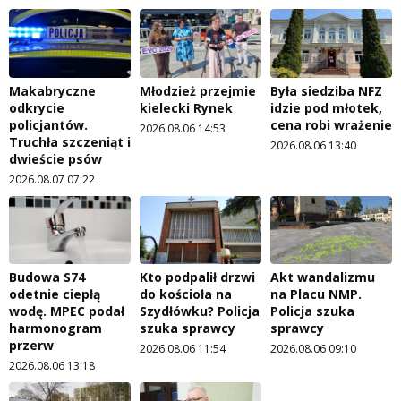
Makabryczne
Młodzież przejmie
Była siedziba NFZ
odkrycie
kielecki Rynek
idzie pod młotek,
policjantów.
cena robi wrażenie
2026.08.06 14:53
Truchła szczeniąt i
2026.08.06 13:40
dwieście psów
2026.08.07 07:22
Budowa S74
Kto podpalił drzwi
Akt wandalizmu
odetnie ciepłą
do kościoła na
na Placu NMP.
wodę. MPEC podał
Szydłówku? Policja
Policja szuka
harmonogram
szuka sprawcy
sprawcy
przerw
2026.08.06 11:54
2026.08.06 09:10
2026.08.06 13:18