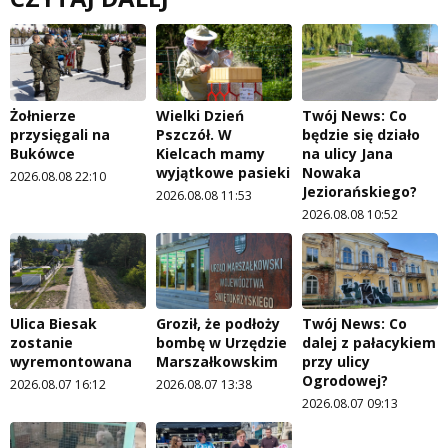
Żołnierze
Wielki Dzień
Twój News: Co
przysięgali na
Pszczół. W
będzie się działo
Bukówce
Kielcach mamy
na ulicy Jana
wyjątkowe pasieki
Nowaka
2026.08.08 22:10
Jeziorańskiego?
2026.08.08 11:53
2026.08.08 10:52
Ulica Biesak
Groził, że podłoży
Twój News: Co
zostanie
bombę w Urzędzie
dalej z pałacykiem
wyremontowana
Marszałkowskim
przy ulicy
Ogrodowej?
2026.08.07 16:12
2026.08.07 13:38
2026.08.07 09:13