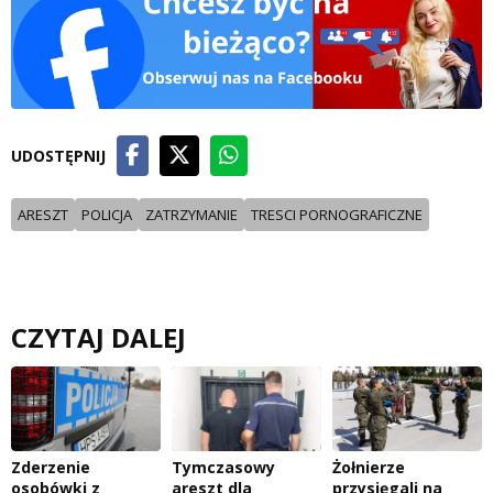
UDOSTĘPNIJ
ARESZT
POLICJA
ZATRZYMANIE
TRESCI PORNOGRAFICZNE
CZYTAJ DALEJ
Zderzenie
Tymczasowy
Żołnierze
osobówki z
areszt dla
przysięgali na