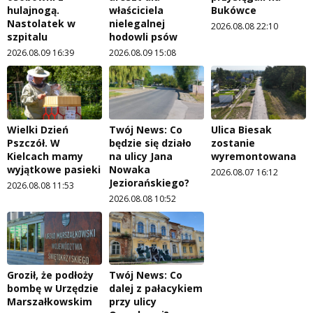
hulajnogą.
właściciela
Bukówce
Nastolatek w
nielegalnej
2026.08.08 22:10
szpitalu
hodowli psów
2026.08.09 16:39
2026.08.09 15:08
Wielki Dzień
Twój News: Co
Ulica Biesak
Pszczół. W
będzie się działo
zostanie
Kielcach mamy
na ulicy Jana
wyremontowana
wyjątkowe pasieki
Nowaka
2026.08.07 16:12
Jeziorańskiego?
2026.08.08 11:53
2026.08.08 10:52
Groził, że podłoży
Twój News: Co
bombę w Urzędzie
dalej z pałacykiem
Marszałkowskim
przy ulicy