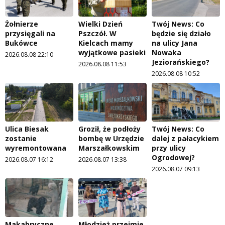
Żołnierze
Wielki Dzień
Twój News: Co
przysięgali na
Pszczół. W
będzie się działo
Bukówce
Kielcach mamy
na ulicy Jana
wyjątkowe pasieki
Nowaka
2026.08.08 22:10
Jeziorańskiego?
2026.08.08 11:53
2026.08.08 10:52
Ulica Biesak
Groził, że podłoży
Twój News: Co
zostanie
bombę w Urzędzie
dalej z pałacykiem
wyremontowana
Marszałkowskim
przy ulicy
Ogrodowej?
2026.08.07 16:12
2026.08.07 13:38
2026.08.07 09:13
Makabryczne
Młodzież przejmie