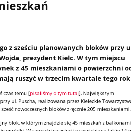
 mieszkań
o z sześciu planowanych bloków przy u
a Wojda, prezydent Kielc. W tym miejscu
nek z 45 mieszkaniami o powierzchni o
ają ruszyć w trzecim kwartale tego rok
ś czas temu [
pisaliśmy o tym tutaj
]. Największym
przy ul. Puscha, realizowana przez Kieleckie Towarzystw
sześć nowoczesnych bloków z łącznie 205 mieszkaniami.
y blok, w którym znajdzie się 45 mieszkań z balkonami
e ogródki. W ramach inwestycji przewidziano także 14 m