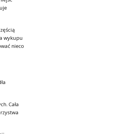
uje
zęścią
ena wykupu
ować nieco
dła
ch. Cała
arzystwa