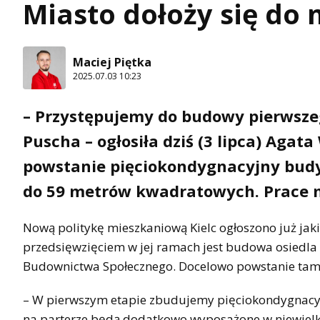
Miasto dołoży się do
Maciej Piętka
2025.07.03 10:23
– Przystępujemy do budowy pierwszeg
Puscha – ogłosiła dziś (3 lipca) Agat
powstanie pięciokondygnacyjny budy
do 59 metrów kwadratowych. Prace m
Nową politykę mieszkaniową Kielc ogłoszono już jaki
przedsięwzięciem w jej ramach jest budowa osiedla 
Budownictwa Społecznego. Docelowo powstanie tam 
– W pierwszym etapie zbudujemy pięciokondygnacyjn
na parterze będą dodatkowo wyposażone w niewielki