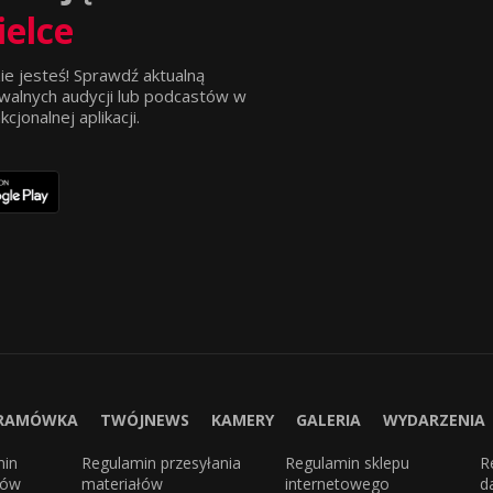
ielce
ie jesteś! Sprawdź aktualną
walnych audycji lub podcastów w
jonalnej aplikacji.
RAMÓWKA
TWÓJNEWS
KAMERY
GALERIA
WYDARZENIA
min
Regulamin przesyłania
Regulamin sklepu
R
sów
materiałów
internetowego
d