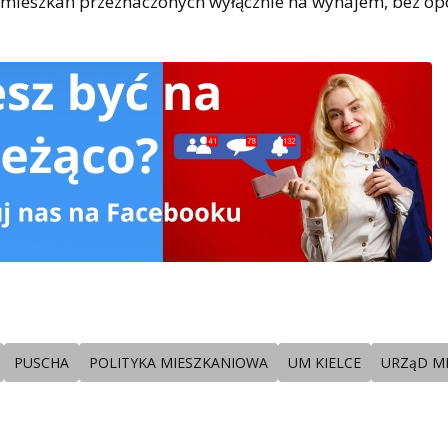
 mieszkań przeznaczonych wyłącznie na wynajem, bez opc
PUSCHA
POLITYKA MIESZKANIOWA
UM KIELCE
URZąD M