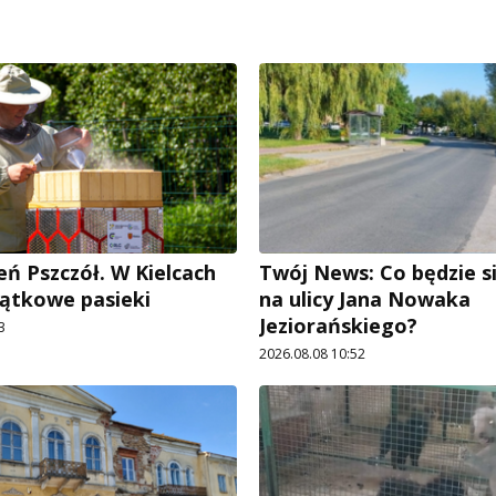
eń Pszczół. W Kielcach
Twój News: Co będzie si
ątkowe pasieki
na ulicy Jana Nowaka
Jeziorańskiego?
3
2026.08.08 10:52