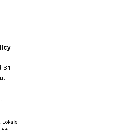
licy
d 31
u.
o
. Lokale
iejsc