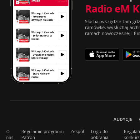
Radio eM K
Słuchaj wszędzie tam gdz
ramówkę, wysłuchaj archi
ramach nowoczesnej i funkc
AUDYCJE
O
Regulamin programu
Zespół
Logo do
Regula
nas
Patron
pobrania
konkur