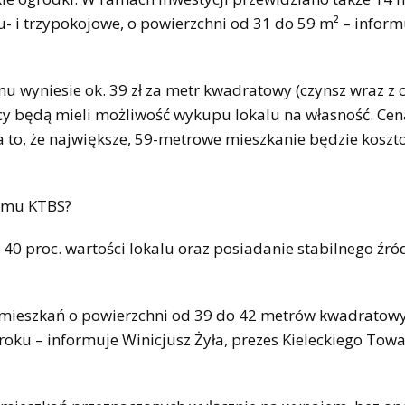
 i trzypokojowe, o powierzchni od 31 do 59 m² – inform
wyniesie ok. 39 zł za metr kwadratowy (czynsz wraz z c
emcy będą mieli możliwość wykupu lokalu na własność. C
 to, że największe, 59-metrowe mieszkanie będzie koszt
ramu KTBS?
40 proc. wartości lokalu oraz posiadanie stabilnego źró
 mieszkań o powierzchni od 39 do 42 metrów kwadratowy
roku – informuje Winicjusz Żyła, prezes Kieleckiego Tow