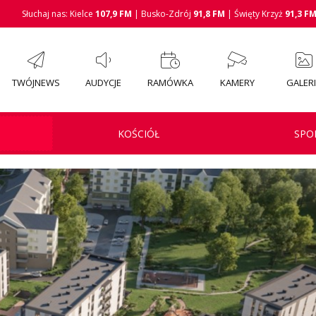
Słuchaj nas: Kielce
107,9 FM
| Busko-Zdrój
91,8 FM
| Święty Krzyż
91,3 F
TWÓJNEWS
AUDYCJE
RAMÓWKA
KAMERY
GALER
KOŚCIÓŁ
SPO