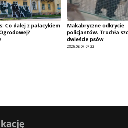
: Co dalej z pałacykiem
Makabryczne odkrycie
y Ogrodowej?
policjantów. Truchła szc
dwieście psów
3
2026.08.07 07:22
ikację