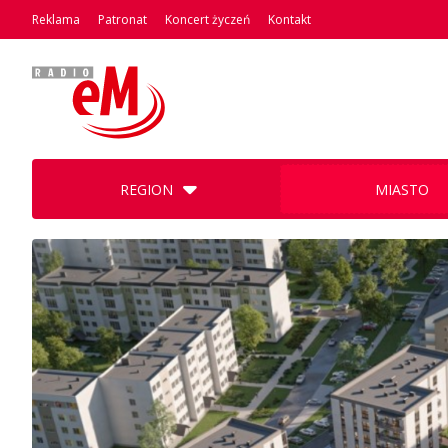
Reklama
Patronat
Koncert życzeń
Kontakt
REGION
MIASTO