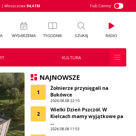
M
| Włoszczowa
94,4 FM
Tryb Ciemny
IA
WYDARZENIA
TYGODNIK
SZUKAJ
RADIO
RT
KULTURA
NAJNOWSZE
Żołnierze przysięgali na
1
Bukówce
2026.08.08 22:10
Wielki Dzień Pszczół. W
2
Kielcach mamy wyjątkowe pa
...
2026.08.08 11:53