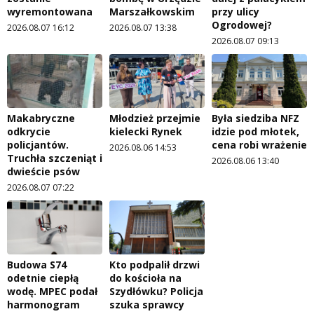
wyremontowana
Marszałkowskim
przy ulicy
Ogrodowej?
2026.08.07 16:12
2026.08.07 13:38
2026.08.07 09:13
Makabryczne
Młodzież przejmie
Była siedziba NFZ
odkrycie
kielecki Rynek
idzie pod młotek,
policjantów.
cena robi wrażenie
2026.08.06 14:53
Truchła szczeniąt i
2026.08.06 13:40
dwieście psów
2026.08.07 07:22
Budowa S74
Kto podpalił drzwi
odetnie ciepłą
do kościoła na
wodę. MPEC podał
Szydłówku? Policja
harmonogram
szuka sprawcy