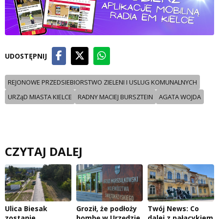
UDOSTĘPNIJ
REJONOWE PRZEDSIEBIORSTWO ZIELENI I USLUG KOMUNALNYCH
URZąD MIASTA KIELCE
RADNY MACIEJ BURSZTEIN
AGATA WOJDA
CZYTAJ DALEJ
Ulica Biesak
Groził, że podłoży
Twój News: Co
zostanie
bombę w Urzędzie
dalej z pałacykiem