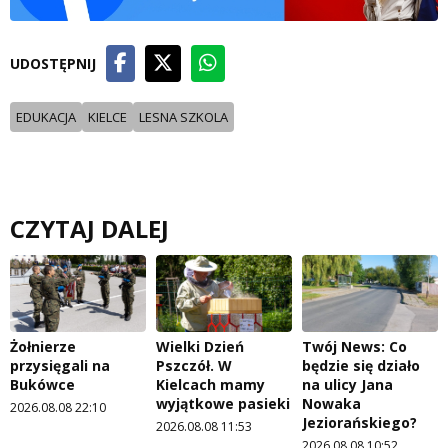
UDOSTĘPNIJ
EDUKACJA
KIELCE
LESNA SZKOLA
CZYTAJ DALEJ
Żołnierze
Wielki Dzień
Twój News: Co
przysięgali na
Pszczół. W
będzie się działo
Bukówce
Kielcach mamy
na ulicy Jana
wyjątkowe pasieki
Nowaka
2026.08.08 22:10
Jeziorańskiego?
2026.08.08 11:53
2026.08.08 10:52