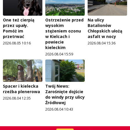
One też cierpią
Ostrzeżenie przed
Na ulicy
przez upały.
wysokim
Batalionów
Pomóż im
stężeniem ozonu
Chłopskich ułożą
przetrwać
w Kielcach i
asfalt w nocy
powiecie
2026.08.05 10:16
2026.08.04 15:36
kieleckim
2026.08.04 15:59
Spacer i kielecka
Twój News:
rzeźba plenerowa
Zarośnięte dojście
do windy przy ulicy
2026.08.04 12:35
Źródłowej
2026.08.04 10:43