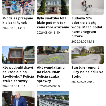
Młodzież przejmie
Była siedziba NFZ
Budowa S74
kielecki Rynek
idzie pod młotek,
odetnie ciepłą
cena robi wrażenie
wodę. MPEC podał
2026.08.06 14:53
harmonogram
2026.08.06 13:40
przerw
2026.08.06 13:18
Kto podpalił drzwi
Akt wandalizmu
Startuje remont
do kościoła na
na Placu NMP.
ulicy na osiedlu Na
Szydłówku? Policja
Policja szuka
Stoku
szuka sprawcy
sprawcy
2026.08.06 08:59
2026.08.06 11:54
2026.08.06 09:10