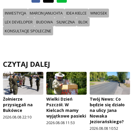
INWESTYCJA
MARCIN JANUCHTA
IDEA KIELCE
WNIOSEK
LEX DEVELOPER
BUDOWA
SILNICZNA
BLOK
KONSULTACJE SPOLECZNE
CZYTAJ DALEJ
Żołnierze
Wielki Dzień
Twój News: Co
przysięgali na
Pszczół. W
będzie się działo
Bukówce
Kielcach mamy
na ulicy Jana
wyjątkowe pasieki
Nowaka
2026.08.08 22:10
Jeziorańskiego?
2026.08.08 11:53
2026.08.08 10:52