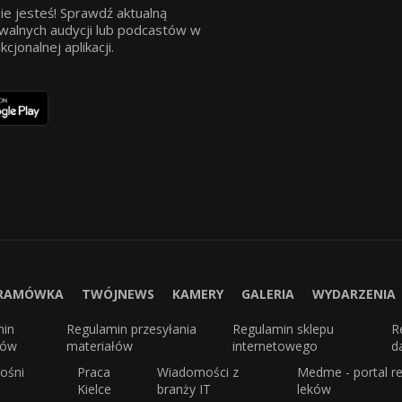
ie jesteś! Sprawdź aktualną
walnych audycji lub podcastów w
jonalnej aplikacji.
RAMÓWKA
TWÓJNEWS
KAMERY
GALERIA
WYDARZENIA
min
Regulamin przesyłania
Regulamin sklepu
R
sów
materiałów
internetowego
d
ośni
Praca
Wiadomości z
Medme - portal re
Kielce
branży IT
leków