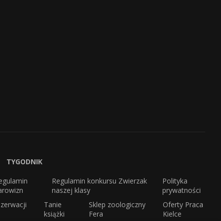
TYGODNIK
egulamin
Regulamin konkursu Zwierzak
Polityka
arowizn
naszej klasy
prywatności
zerwacji
Tanie
Sklep zoologiczny
Oferty Praca
książki
Fera
Kielce