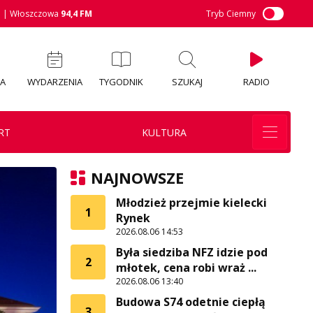
M
| Włoszczowa
94,4 FM
Tryb Ciemny
IA
WYDARZENIA
TYGODNIK
SZUKAJ
RADIO
RT
KULTURA
NAJNOWSZE
Młodzież przejmie kielecki
1
Rynek
2026.08.06 14:53
Była siedziba NFZ idzie pod
2
młotek, cena robi wraż ...
2026.08.06 13:40
Budowa S74 odetnie ciepłą
3