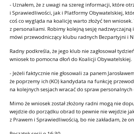
- Uznałem, że z uwagi na szereg informacji, które
i Sprawiedliwości, jak i Platformy Obywatelskiej, któ
coś co wygląda na koalicję warto złożyć ten wniose
z personaliami. Robimy kolejną sesję nadzwyczajną
mówi przewodniczący klubu radnych Bezpartyjni i Ni
Radny podkreśla, że jego klub nie zagłosował tydzie
wniosek to pomocna dłoń do Koalicji Obywatelskiej.
- Jeżeli faktycznie nie głosowali za panem Jarosław
że poprzemy ich (KO) kandydata na funkcję przewod
na kolejnych sesjach wracać do spraw personalnych 
Mimo że wniosek został złożony radni mogą nie dopuś
wejdzie do porządku obrad to pewnie nie wejdzie ja
z Prawem i Sprawiedliwością, bo nie zakładam, że o
Początek sesji o 16:30.