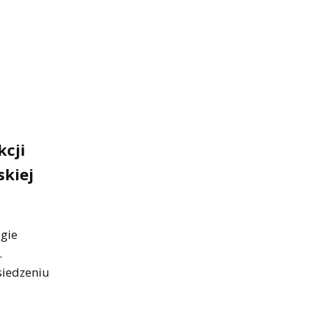
kcji
skiej
ugie
.
siedzeniu