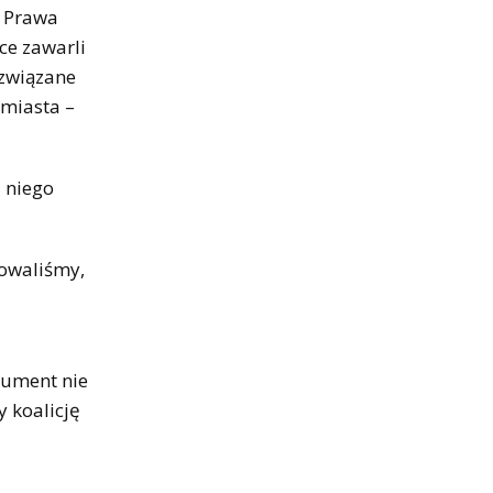
w Prawa
lce zawarli
 związane
 miasta –
z niego
nowaliśmy,
kument nie
 koalicję