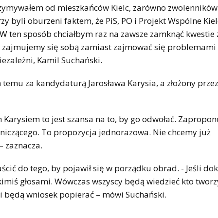
 otrzymywałem od mieszkańców Kielc, zarówno zwolennikó
rzy byli oburzeni faktem, że PiS, PO i Projekt Wspólne Kie
k. W ten sposób chciałbym raz na zawsze zamknąć kwestie
 i zajmujemy się sobą zamiast zajmować się problemami
ezależni, Kamil Suchański.
ń temu za kandydaturą Jarosława Karysia, a złożony prze
em Karysiem to jest szansa na to, by go odwołać. Zapropo
niczącego. To propozycja jednorazowa. Nie chcemy już
– zaznacza.
cić do tego, by pojawił się w porządku obrad. - Jeśli do
kimiś głosami. Wówczas wszyscy będą wiedzieć kto tworzy
ni będą wniosek popierać – mówi Suchański.