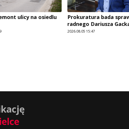
emont ulicy na osiedlu
Prokuratura bada spra
radnego Dariusza Gack
9
2026.08.05 15:47
ikację
ielce