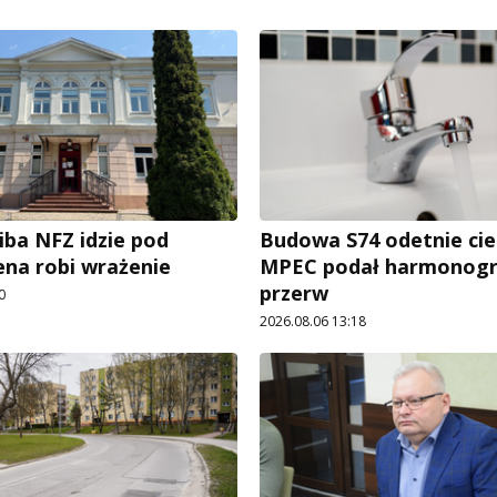
iba NFZ idzie pod
Budowa S74 odetnie cie
ena robi wrażenie
MPEC podał harmonog
przerw
0
2026.08.06 13:18