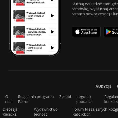
Słuchaj wszędzie tam gdz
ramówkę, wysłuchaj archi
ramach nowoczesnej i funkc
AUDYCJE
O
Regulamin programu
Zespół
Logo do
Regula
nas
Patron
pobrania
konkur
Diecezja
Wydawnictwo
Forum Niezależnych Rozgł
Kielecka
Jedność
Katolickich