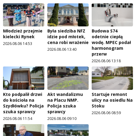
Młodzież przejmie
Była siedziba NFZ
Budowa S74
kielecki Rynek
idzie pod młotek,
odetnie ciepłą
cena robi wrażenie
wodę. MPEC podał
2026.08.06 14:53
harmonogram
2026.08.06 13:40
przerw
2026.08.06 13:18
Kto podpalił drzwi
Akt wandalizmu
Startuje remont
do kościoła na
na Placu NMP.
ulicy na osiedlu Na
Szydłówku? Policja
Policja szuka
Stoku
szuka sprawcy
sprawcy
2026.08.06 08:59
2026.08.06 11:54
2026.08.06 09:10