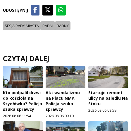
UDOSTĘPNIJ
SESJA RADY MIASTA
RADNI
RADNY
CZYTAJ DALEJ
Kto podpalił drzwi
Akt wandalizmu
Startuje remont
do kościoła na
na Placu NMP.
ulicy na osiedlu Na
Szydłówku? Policja
Policja szuka
Stoku
szuka sprawcy
sprawcy
2026.08.06 08:59
2026.08.06 11:54
2026.08.06 09:10