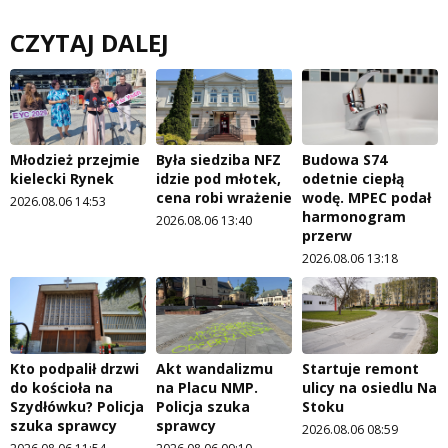
CZYTAJ DALEJ
Młodzież przejmie
Była siedziba NFZ
Budowa S74
kielecki Rynek
idzie pod młotek,
odetnie ciepłą
cena robi wrażenie
wodę. MPEC podał
2026.08.06 14:53
harmonogram
2026.08.06 13:40
przerw
2026.08.06 13:18
Kto podpalił drzwi
Akt wandalizmu
Startuje remont
do kościoła na
na Placu NMP.
ulicy na osiedlu Na
Szydłówku? Policja
Policja szuka
Stoku
szuka sprawcy
sprawcy
2026.08.06 08:59