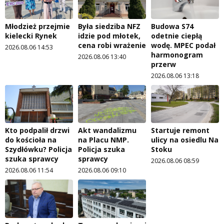
Młodzież przejmie
Była siedziba NFZ
Budowa S74
kielecki Rynek
idzie pod młotek,
odetnie ciepłą
cena robi wrażenie
wodę. MPEC podał
2026.08.06 14:53
harmonogram
2026.08.06 13:40
przerw
2026.08.06 13:18
Kto podpalił drzwi
Akt wandalizmu
Startuje remont
do kościoła na
na Placu NMP.
ulicy na osiedlu Na
Szydłówku? Policja
Policja szuka
Stoku
szuka sprawcy
sprawcy
2026.08.06 08:59
2026.08.06 11:54
2026.08.06 09:10