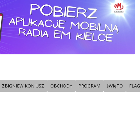
ZBIGNIEW KONIUSZ
OBCHODY
PROGRAM
śWIęTO
FLAG