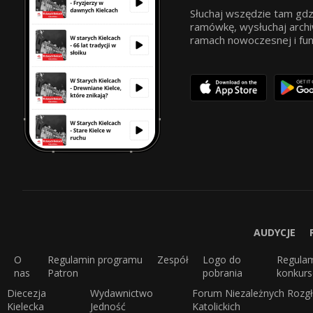
Słuchaj wszędzie tam gdz
ramówkę, wysłuchaj archi
ramach nowoczesnej i funkc
AUDYCJE
O
Regulamin programu
Zespół
Logo do
Regula
nas
Patron
pobrania
konkur
Diecezja
Wydawnictwo
Forum Niezależnych Rozgł
Kielecka
Jedność
Katolickich