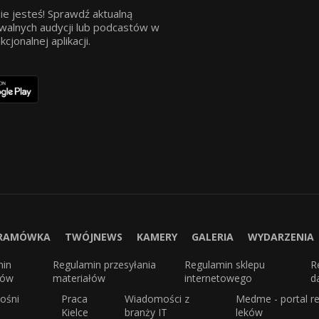
ie jesteś! Sprawdź aktualną
walnych audycji lub podcastów w
jonalnej aplikacji.
RAMÓWKA
TWÓJNEWS
KAMERY
GALERIA
WYDARZENIA
min
Regulamin przesyłania
Regulamin sklepu
R
sów
materiałów
internetowego
d
ośni
Praca
Wiadomości z
Medme - portal re
Kielce
branży IT
leków