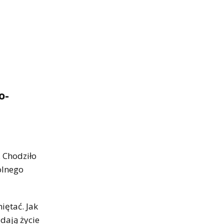
o-
 Chodziło
olnego
iętać. Jak
dają życie