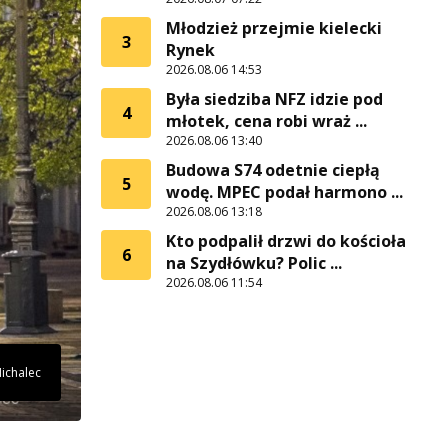
Młodzież przejmie kielecki
3
Rynek
2026.08.06 14:53
Była siedziba NFZ idzie pod
4
młotek, cena robi wraż ...
2026.08.06 13:40
Budowa S74 odetnie ciepłą
5
wodę. MPEC podał harmono ...
2026.08.06 13:18
Kto podpalił drzwi do kościoła
6
na Szydłówku? Polic ...
2026.08.06 11:54
Michalec