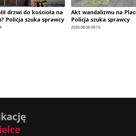
ił drzwi do kościoła na
Akt wandalizmu na Pla
? Policja szuka sprawcy
Policja szuka sprawcy
4
2026.08.06 09:10
ikację
ielce