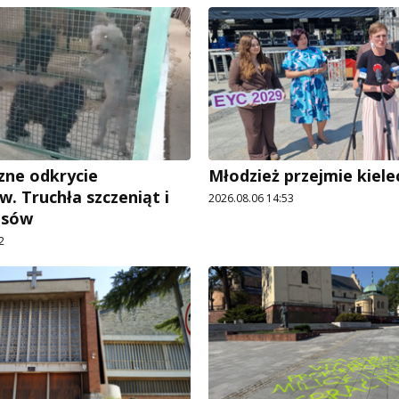
ne odkrycie
Młodzież przejmie kiele
w. Truchła szczeniąt i
2026.08.06 14:53
psów
2