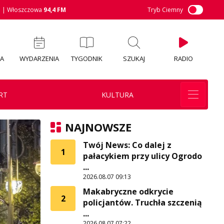
M
| Włoszczowa
94,4 FM
Tryb Ciemny
IA
WYDARZENIA
TYGODNIK
SZUKAJ
RADIO
RT
KULTURA
NAJNOWSZE
Twój News: Co dalej z
1
pałacykiem przy ulicy Ogrodo
...
2026.08.07 09:13
Makabryczne odkrycie
2
policjantów. Truchła szczenią
...
2026.08.07 07:22