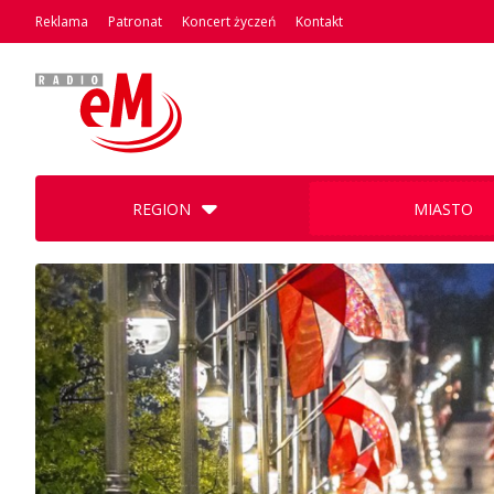
Reklama
Patronat
Koncert życzeń
Kontakt
REGION
MIASTO