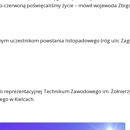
biało-czerwoną poświęcaliśmy życie – mówił wojewoda Zbig
ym uczestnikom powstania listopadowego (róg ulic Zagó
 reprezentacyjnej Technikum Zawodowego im. Żołnierzy
go w Kielcach.