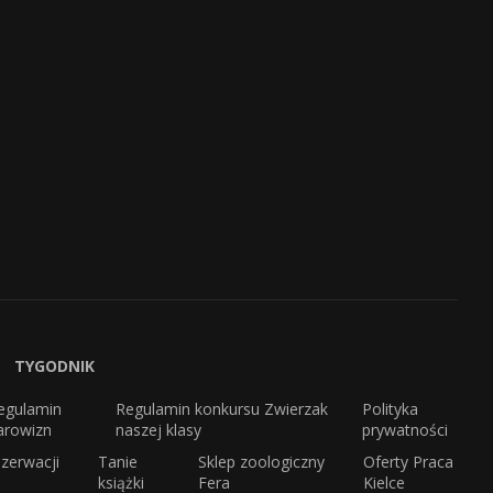
TYGODNIK
egulamin
Regulamin konkursu Zwierzak
Polityka
arowizn
naszej klasy
prywatności
zerwacji
Tanie
Sklep zoologiczny
Oferty Praca
książki
Fera
Kielce