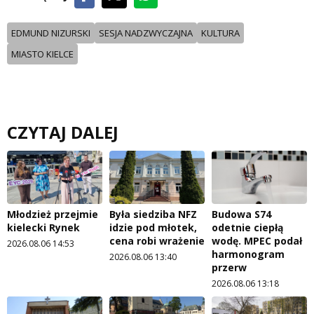
EDMUND NIZURSKI
SESJA NADZWYCZAJNA
KULTURA
MIASTO KIELCE
CZYTAJ DALEJ
Młodzież przejmie
Była siedziba NFZ
Budowa S74
kielecki Rynek
idzie pod młotek,
odetnie ciepłą
cena robi wrażenie
wodę. MPEC podał
2026.08.06 14:53
harmonogram
2026.08.06 13:40
przerw
2026.08.06 13:18