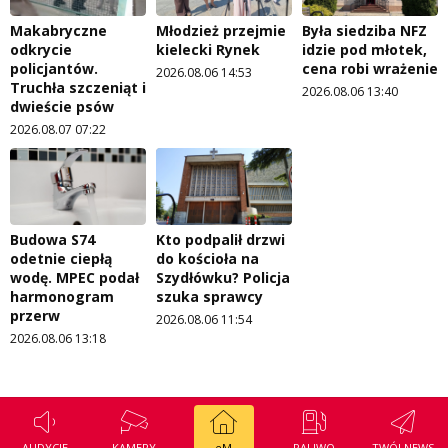
Makabryczne
Młodzież przejmie
Była siedziba NFZ
odkrycie
kielecki Rynek
idzie pod młotek,
policjantów.
cena robi wrażenie
2026.08.06 14:53
Truchła szczeniąt i
2026.08.06 13:40
dwieście psów
2026.08.07 07:22
Budowa S74
Kto podpalił drzwi
odetnie ciepłą
do kościoła na
wodę. MPEC podał
Szydłówku? Policja
harmonogram
szuka sprawcy
przerw
2026.08.06 11:54
2026.08.06 13:18
AUDYCJE
KAMERY
eM
PALIWO
TWÓJ NEWS