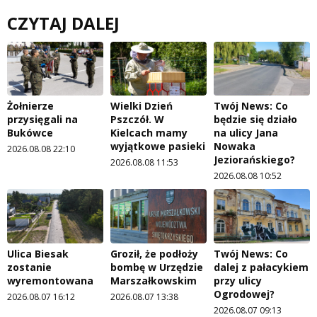
CZYTAJ DALEJ
Żołnierze
Wielki Dzień
Twój News: Co
przysięgali na
Pszczół. W
będzie się działo
Bukówce
Kielcach mamy
na ulicy Jana
wyjątkowe pasieki
Nowaka
2026.08.08 22:10
Jeziorańskiego?
2026.08.08 11:53
2026.08.08 10:52
Ulica Biesak
Groził, że podłoży
Twój News: Co
zostanie
bombę w Urzędzie
dalej z pałacykiem
wyremontowana
Marszałkowskim
przy ulicy
Ogrodowej?
2026.08.07 16:12
2026.08.07 13:38
2026.08.07 09:13