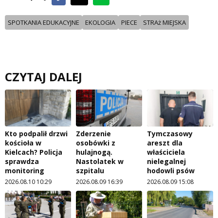
SPOTKANIA EDUKACYJNE
EKOLOGIA
PIECE
STRAż MIEJSKA
CZYTAJ DALEJ
Kto podpalił drzwi
Zderzenie
Tymczasowy
kościoła w
osobówki z
areszt dla
Kielcach? Policja
hulajnogą.
właściciela
sprawdza
Nastolatek w
nielegalnej
monitoring
szpitalu
hodowli psów
2026.08.10 10:29
2026.08.09 16:39
2026.08.09 15:08