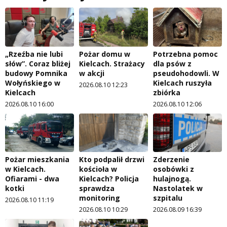
„Rzeźba nie lubi
Pożar domu w
Potrzebna pomoc
słów”. Coraz bliżej
Kielcach. Strażacy
dla psów z
budowy Pomnika
w akcji
pseudohodowli. W
Wołyńskiego w
Kielcach ruszyła
2026.08.10 12:23
Kielcach
zbiórka
2026.08.10 16:00
2026.08.10 12:06
Pożar mieszkania
Kto podpalił drzwi
Zderzenie
w Kielcach.
kościoła w
osobówki z
Ofiarami - dwa
Kielcach? Policja
hulajnogą.
kotki
sprawdza
Nastolatek w
monitoring
szpitalu
2026.08.10 11:19
2026.08.10 10:29
2026.08.09 16:39