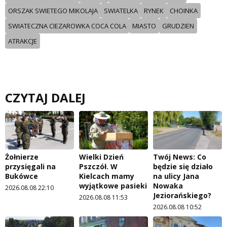
ORSZAK SWIETEGO MIKOLAJA
SWIATELKA
RYNEK
CHOINKA
SWIATECZNA CIEZAROWKA COCA COLA
MIASTO
GRUDZIEN
ATRAKCJE
CZYTAJ DALEJ
Żołnierze
Wielki Dzień
Twój News: Co
przysięgali na
Pszczół. W
będzie się działo
Bukówce
Kielcach mamy
na ulicy Jana
wyjątkowe pasieki
Nowaka
2026.08.08 22:10
Jeziorańskiego?
2026.08.08 11:53
2026.08.08 10:52