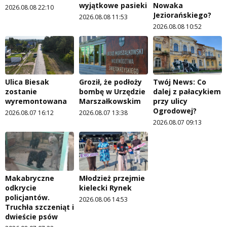
wyjątkowe pasieki
Nowaka
2026.08.08 22:10
Jeziorańskiego?
2026.08.08 11:53
2026.08.08 10:52
Ulica Biesak
Groził, że podłoży
Twój News: Co
zostanie
bombę w Urzędzie
dalej z pałacykiem
wyremontowana
Marszałkowskim
przy ulicy
Ogrodowej?
2026.08.07 16:12
2026.08.07 13:38
2026.08.07 09:13
Makabryczne
Młodzież przejmie
odkrycie
kielecki Rynek
policjantów.
2026.08.06 14:53
Truchła szczeniąt i
dwieście psów