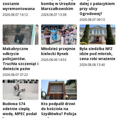
zostanie
bombę w Urzędzie
dalej z pałacykiem
wyremontowana
Marszałkowskim
przy ulicy
Ogrodowej?
2026.08.07 16:12
2026.08.07 13:38
2026.08.07 09:13
Makabryczne
Młodzież przejmie
Była siedziba NFZ
odkrycie
kielecki Rynek
idzie pod młotek,
policjantów.
cena robi wrażenie
2026.08.06 14:53
Truchła szczeniąt i
2026.08.06 13:40
dwieście psów
2026.08.07 07:22
Budowa S74
Kto podpalił drzwi
odetnie ciepłą
do kościoła na
wodę. MPEC podał
Szydłówku? Policja