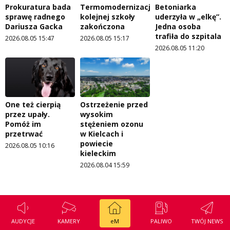
Prokuratura bada
Termomodernizacja
Betoniarka
sprawę radnego
kolejnej szkoły
uderzyła w „elkę”.
Dariusza Gacka
zakończona
Jedna osoba
trafiła do szpitala
2026.08.05 15:47
2026.08.05 15:17
2026.08.05 11:20
One też cierpią
Ostrzeżenie przed
przez upały.
wysokim
Pomóż im
stężeniem ozonu
przetrwać
w Kielcach i
powiecie
2026.08.05 10:16
kieleckim
2026.08.04 15:59
AUDYCJE
KAMERY
eM
PALIWO
TWÓJ NEWS