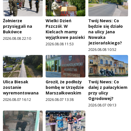
Żołnierze
Wielki Dzień
Twój News: Co
przysięgali na
Pszczół. W
będzie się działo
Bukówce
Kielcach mamy
na ulicy Jana
wyjątkowe pasieki
Nowaka
2026.08.08 22:10
Jeziorańskiego?
2026.08.08 11:53
2026.08.08 10:52
Ulica Biesak
Groził, że podłoży
Twój News: Co
zostanie
bombę w Urzędzie
dalej z pałacykiem
wyremontowana
Marszałkowskim
przy ulicy
Ogrodowej?
2026.08.07 16:12
2026.08.07 13:38
2026.08.07 09:13