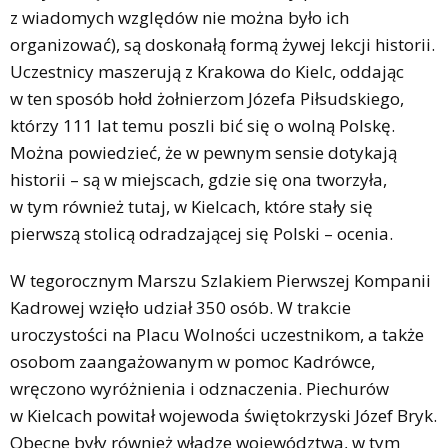
z wiadomych względów nie można było ich
organizować), są doskonałą formą żywej lekcji historii.
Uczestnicy maszerują z Krakowa do Kielc, oddając
w ten sposób hołd żołnierzom Józefa Piłsudskiego,
którzy 111 lat temu poszli bić się o wolną Polskę.
Można powiedzieć, że w pewnym sensie dotykają
historii – są w miejscach, gdzie się ona tworzyła,
w tym również tutaj, w Kielcach, które stały się
pierwszą stolicą odradzającej się Polski – ocenia.
W tegorocznym Marszu Szlakiem Pierwszej Kompanii
Kadrowej wzięło udział 350 osób. W trakcie
uroczystości na Placu Wolności uczestnikom, a także
osobom zaangażowanym w pomoc Kadrówce,
wręczono wyróżnienia i odznaczenia. Piechurów
w Kielcach powitał wojewoda świętokrzyski Józef Bryk.
Obecne były również władze województwa, w tym