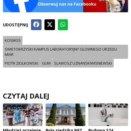
UDOSTĘPNIJ
KOSMOS
SWIETOKRZYSKI KAMPUS LABORATORYJNY GLOWNEGO URZEDU
MIAR
PIOTR ZIOLKOWSKI
GUM
SLAWOSZ UZNANSKIWISNIEWSKI
CZYTAJ DALEJ
Młodzież przejmie
Była siedziba NFZ
Budowa S74