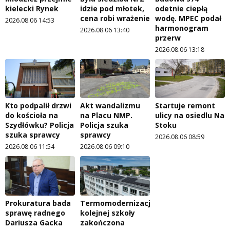
kielecki Rynek
idzie pod młotek,
odetnie ciepłą
cena robi wrażenie
wodę. MPEC podał
2026.08.06 14:53
harmonogram
2026.08.06 13:40
przerw
2026.08.06 13:18
Kto podpalił drzwi
Akt wandalizmu
Startuje remont
do kościoła na
na Placu NMP.
ulicy na osiedlu Na
Szydłówku? Policja
Policja szuka
Stoku
szuka sprawcy
sprawcy
2026.08.06 08:59
2026.08.06 11:54
2026.08.06 09:10
Prokuratura bada
Termomodernizacja
sprawę radnego
kolejnej szkoły
Dariusza Gacka
zakończona