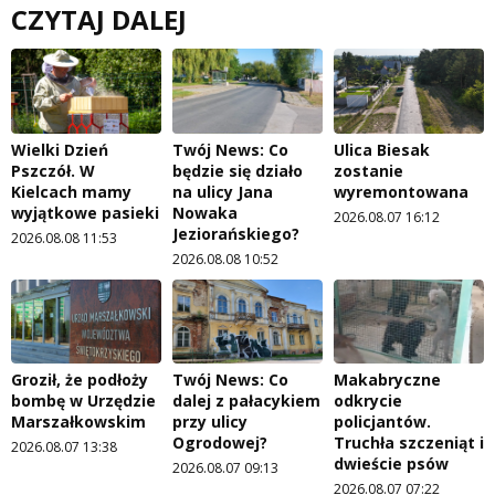
CZYTAJ DALEJ
Wielki Dzień
Twój News: Co
Ulica Biesak
Pszczół. W
będzie się działo
zostanie
Kielcach mamy
na ulicy Jana
wyremontowana
wyjątkowe pasieki
Nowaka
2026.08.07 16:12
Jeziorańskiego?
2026.08.08 11:53
2026.08.08 10:52
Groził, że podłoży
Twój News: Co
Makabryczne
bombę w Urzędzie
dalej z pałacykiem
odkrycie
Marszałkowskim
przy ulicy
policjantów.
Ogrodowej?
Truchła szczeniąt i
2026.08.07 13:38
dwieście psów
2026.08.07 09:13
2026.08.07 07:22