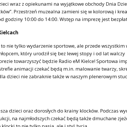
ieci wraz z opiekunami na wyjątkowe obchody Dnia Dzie
ków”. Przestrzeń muzealna zamieni się w kolorową i kre
od godziny 10:00 do 14:00. Wstęp na imprezę jest bezpła
Kielcach
” to nie tylko wydarzenie sportowe, ale przede wszystkim
opcem, który urodził się bez lewej stopy i od lat walczy
mprezie towarzyszyć będzie Radio eM Kielce! Sportowa im
strefie animacji czekać będą m.in. malowanie twarzy, skr
dla dzieci nie zabraknie także w naszym plenerowym stud
asza dzieci oraz dorosłych do krainy klocków. Podczas wy
cji, na najmłodszych czekać będą także dmuchane zjeżd
ocki to nie tylko pasja, ale i styl życia.