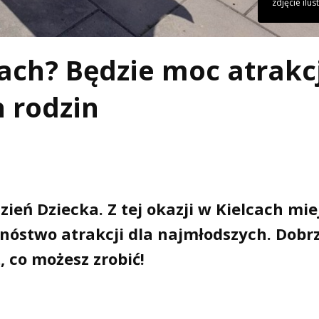
zdjęcie ilus
ach? Będzie moc atrakc
h rodzin
ień Dziecka. Z tej okazji w Kielcach mie
mnóstwo atrakcji dla najmłodszych. Dobr
, co możesz zrobić!