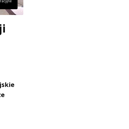
tracyjne
ji
jskie
ze