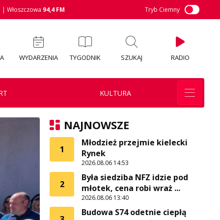
M
| Włoszczowa
94,4 FM
Tryb Ciemny
IA
WYDARZENIA
TYGODNIK
SZUKAJ
RADIO
RT
KULTURA
NAJNOWSZE
Młodzież przejmie kielecki
1
Rynek
2026.08.06 14:53
Była siedziba NFZ idzie pod
2
młotek, cena robi wraż ...
2026.08.06 13:40
Budowa S74 odetnie ciepłą
3