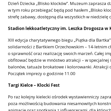
Dzień Dziecka „Blisko klocków”. Muzeum zaprasza dz
w tym roku przebiegać będą pod hasłem „Blisko kloc
strefę zabawy, dostępną dla wszystkich w niedzielę 
Stadion lekkoatletyczny im. Leszka Drogosza w 
XIII edycja charytatywnego biegu „Piątka dla Bartka
solidarności z Bartkiem Orzechowskim – 14-letnim chł
o sprawność oraz realizację swoich marzeń. Całej i
obfitować będzie w mnóstwo atrakcji – w specjalnej 
balonów, tatuaże brokatowe i kolorowanki. Atrakcji 
Początek imprezy o godzinie 11.00
Targi Kielce – Klocki Fest
Po raz kolejny kielecki ośrodek wystawienniczy zapr
poza możliwością budowania niesamowitych konstruk
animacje oraz spotkania z influencerami, dla których kl