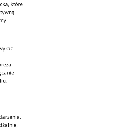
cka, które
atywną
tny.
 wyraz
preza
ęcanie
iu.
darzenia,
żalnie,