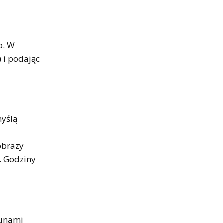
o. W
) i podając
myślą
obrazy
. Godziny
kunami