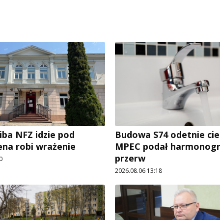
iba NFZ idzie pod
Budowa S74 odetnie cie
ena robi wrażenie
MPEC podał harmonog
przerw
0
2026.08.06 13:18