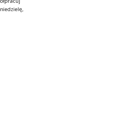
półpracuj
niedzielę,