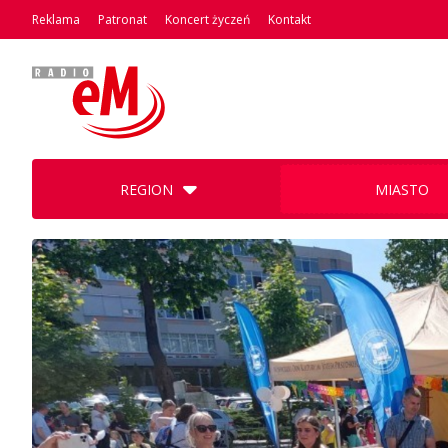
Reklama
Patronat
Koncert życzeń
Kontakt
REGION
MIASTO