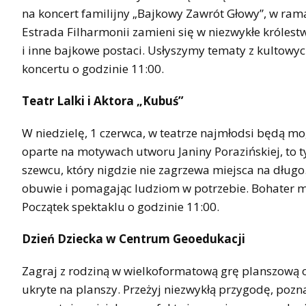
na koncert familijny „Bajkowy Zawrót Głowy”, w ra
Estrada Filharmonii zamieni się w niezwykłe królestw
i inne bajkowe postaci. Usłyszymy tematy z kultowy
koncertu o godzinie 11:00.
Teatr Lalki i Aktora „Kubuś”
W niedzielę, 1 czerwca, w teatrze najmłodsi będą mog
oparte na motywach utworu Janiny Porazińskiej, t
szewcu, który nigdzie nie zagrzewa miejsca na długo
obuwie i pomagając ludziom w potrzebie. Bohater m
Początek spektaklu o godzinie 11:00.
Dzień Dziecka w Centrum Geoedukacji
Zagraj z rodziną w wielkoformatową grę planszową o
ukryte na planszy. Przeżyj niezwykłą przygodę, pozn