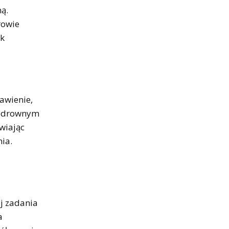
ą.
rowie
ek
awienie,
 wędrownym
wiając
ia.
j zadania
a