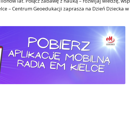
lionów lat. Połącz zabawę z nauką – rozwijaj wiedzę, ws
elce – Centrum Geoedukacji zaprasza na Dzień Dziecka w 