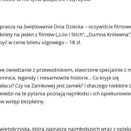
aprasza na świętowanie Dnia Dziecka – oczywiście filmow
bilety na jeden z filmów („Lilo i Stich”, „Dumna Królewna”
yć w cenie biletu ulgowego – 18 zł.
we zwiedzanie z przewodnikiem, stworzone specjalnie z 
mnice, legendy i niesamowite historie... Co kryje się
cu? Czy na Zamkowej jest zamek? I dlaczego niektóre 
iedzi na te pytania poznają najmłodsi i ich opiekunowie
nów wstęp bezpłatny.
Świętokrzyska, która zaprasza najmłodszych wraz z opie