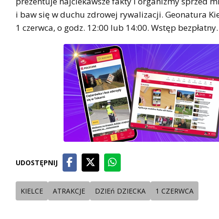
prezentuje najciekawsze fakty i organizmy sprzed mi
i baw się w duchu zdrowej rywalizacji. Geonatura Ki
1 czerwca, o godz. 12:00 lub 14:00. Wstęp bezpłatny.
UDOSTĘPNIJ
KIELCE
ATRAKCJE
DZIEń DZIECKA
1 CZERWCA