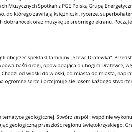
mach Muzycznych Spotkań z PGE Polską Grupą Energetyczn
o, do którego zawitają księżniczki, rycerze, superbohate
ch dobranocek oraz muzykę ze srebrnego ekranu. Począt
li obejrzeć spektakl familijny „Szewc Dratewka”. Przedst
o typowa baśń drogi, opowiadająca o ubogim Dratewce,
. Chodzi od wioski do wioski, od miasta do miasta, napra
a ogromne serce i przejmuje się losem każdego stworzen
 tematyce geologicznej. Stwórz zespół i wspólnie wykonu
ając geologiczną przeszłość regionu świętokrzyskiego. Gr