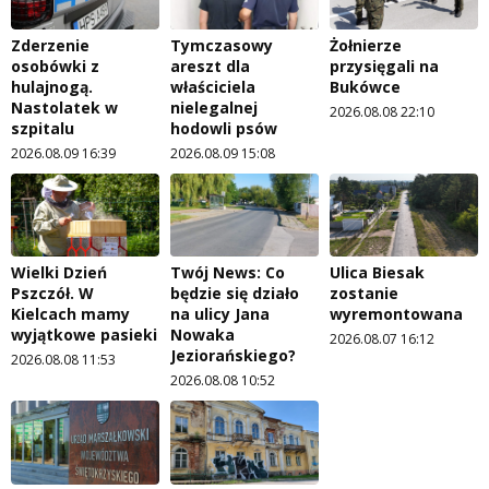
Zderzenie
Tymczasowy
Żołnierze
osobówki z
areszt dla
przysięgali na
hulajnogą.
właściciela
Bukówce
Nastolatek w
nielegalnej
2026.08.08 22:10
szpitalu
hodowli psów
2026.08.09 16:39
2026.08.09 15:08
Wielki Dzień
Twój News: Co
Ulica Biesak
Pszczół. W
będzie się działo
zostanie
Kielcach mamy
na ulicy Jana
wyremontowana
wyjątkowe pasieki
Nowaka
2026.08.07 16:12
Jeziorańskiego?
2026.08.08 11:53
2026.08.08 10:52