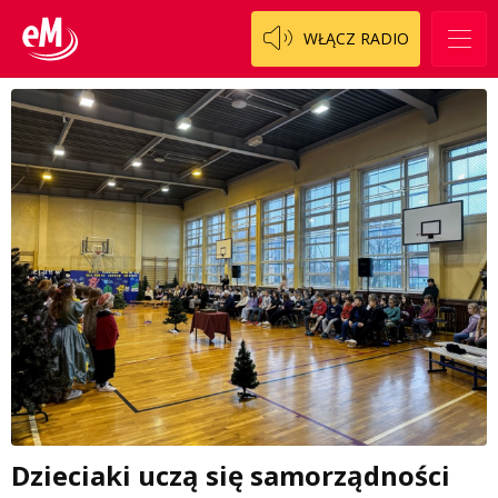
WŁĄCZ RADIO
Dzieciaki uczą się samorządności