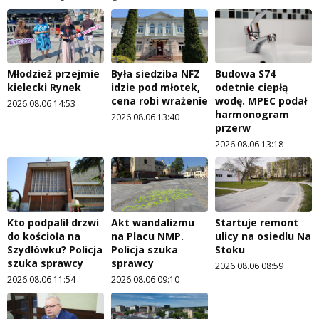
Młodzież przejmie
Była siedziba NFZ
Budowa S74
kielecki Rynek
idzie pod młotek,
odetnie ciepłą
cena robi wrażenie
wodę. MPEC podał
2026.08.06 14:53
harmonogram
2026.08.06 13:40
przerw
2026.08.06 13:18
Kto podpalił drzwi
Akt wandalizmu
Startuje remont
do kościoła na
na Placu NMP.
ulicy na osiedlu Na
Szydłówku? Policja
Policja szuka
Stoku
szuka sprawcy
sprawcy
2026.08.06 08:59
2026.08.06 11:54
2026.08.06 09:10