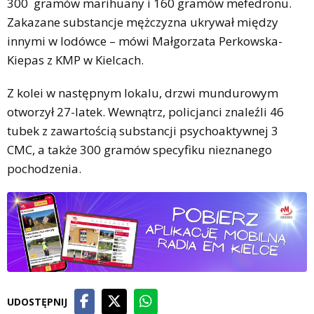
300 gramów marihuany i 160 gramów mefedronu.
Zakazane substancje mężczyzna ukrywał między
innymi w lodówce – mówi Małgorzata Perkowska-
Kiepas z KMP w Kielcach.
Z kolei w następnym lokalu, drzwi mundurowym
otworzył 27-latek. Wewnątrz, policjanci znaleźli 46
tubek z zawartością substancji psychoaktywnej 3
CMC, a także 300 gramów specyfiku nieznanego
pochodzenia.
UDOSTĘPNIJ