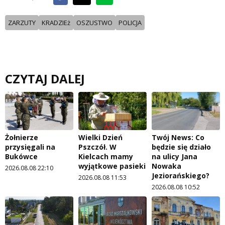
ZARZUTY
KRADZIEż
OSZUSTWO
POLICJA
CZYTAJ DALEJ
Żołnierze
Wielki Dzień
Twój News: Co
przysięgali na
Pszczół. W
będzie się działo
Bukówce
Kielcach mamy
na ulicy Jana
wyjątkowe pasieki
Nowaka
2026.08.08 22:10
Jeziorańskiego?
2026.08.08 11:53
2026.08.08 10:52