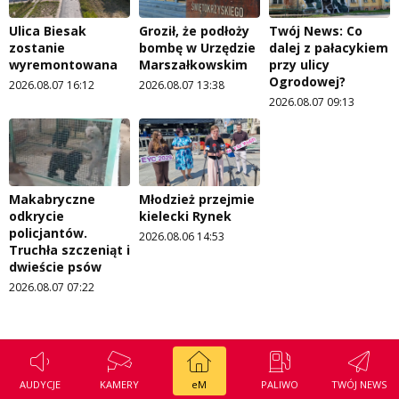
Ulica Biesak
Groził, że podłoży
Twój News: Co
zostanie
bombę w Urzędzie
dalej z pałacykiem
wyremontowana
Marszałkowskim
przy ulicy
Ogrodowej?
2026.08.07 16:12
2026.08.07 13:38
2026.08.07 09:13
Makabryczne
Młodzież przejmie
odkrycie
kielecki Rynek
policjantów.
2026.08.06 14:53
Truchła szczeniąt i
dwieście psów
2026.08.07 07:22
AUDYCJE
KAMERY
eM
PALIWO
TWÓJ NEWS