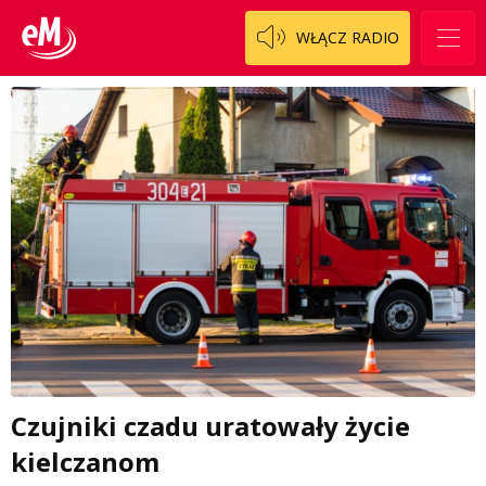
WŁĄCZ RADIO
Czujniki czadu uratowały życie
kielczanom