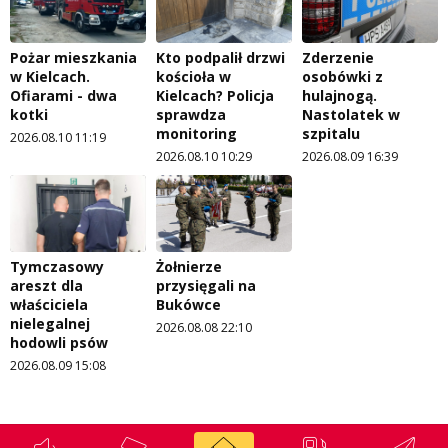
Pożar mieszkania
Kto podpalił drzwi
Zderzenie
w Kielcach.
kościoła w
osobówki z
Ofiarami - dwa
Kielcach? Policja
hulajnogą.
kotki
sprawdza
Nastolatek w
monitoring
szpitalu
2026.08.10 11:19
2026.08.10 10:29
2026.08.09 16:39
Tymczasowy
Żołnierze
areszt dla
przysięgali na
właściciela
Bukówce
nielegalnej
2026.08.08 22:10
hodowli psów
2026.08.09 15:08