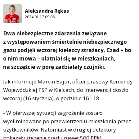
Aleksandra Rękas
2024.01.17 09:06
Dwa niebezpieczne zdarzenia związane
z występowaniem śmiertelnie niebezpiecznego
gazu podjęli wczoraj kieleccy strażacy. Czad – bo
o nim mowa – ulatniał się w mieszkaniach,
na szczęście w porę zadziałały czujniki.
Jak informuje Marcin Bajur, oficer prasowy Komendy
Wojewódzkiej PSP w Kielcach, do interwencji doszło
wczoraj (16 stycznia), o godzinie 16 i 18.
- W pierwszej sytuacji zagrożenie zostało
wyeliminowane po przewietrzeniu mieszkania przez
użytkowników. Natomiast w drugiej detektory
pokazały stężenie czadu nawet 500 PPM.