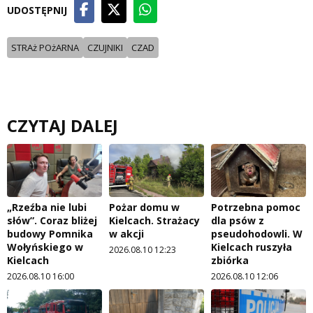
UDOSTĘPNIJ
STRAż POżARNA
CZUJNIKI
CZAD
CZYTAJ DALEJ
„Rzeźba nie lubi
Pożar domu w
Potrzebna pomoc
słów”. Coraz bliżej
Kielcach. Strażacy
dla psów z
budowy Pomnika
w akcji
pseudohodowli. W
Wołyńskiego w
Kielcach ruszyła
2026.08.10 12:23
Kielcach
zbiórka
2026.08.10 16:00
2026.08.10 12:06