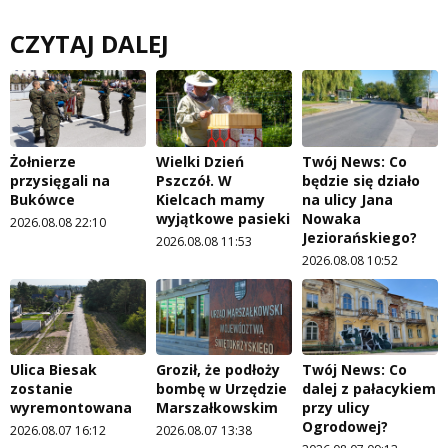
CZYTAJ DALEJ
Żołnierze
Wielki Dzień
Twój News: Co
przysięgali na
Pszczół. W
będzie się działo
Bukówce
Kielcach mamy
na ulicy Jana
wyjątkowe pasieki
Nowaka
2026.08.08 22:10
Jeziorańskiego?
2026.08.08 11:53
2026.08.08 10:52
Ulica Biesak
Groził, że podłoży
Twój News: Co
zostanie
bombę w Urzędzie
dalej z pałacykiem
wyremontowana
Marszałkowskim
przy ulicy
Ogrodowej?
2026.08.07 16:12
2026.08.07 13:38