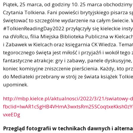
Piątek, 25 marca, od godziny 10. 25 marca obchodzimy
Czytania Tolkiena. Fani powieści brytyjskiego pisarza s
świętować to szczególne wydarzenie na całym świecie. 
#TolkienReadingDay2022 przyłączyły się kieleckie insty
na dVoRcu, filia Miejska Biblioteka Publiczna w Kiel
i Zabawek w Kielcach oraz księgarnia CK Wiedza. Te
tegorocznego święta jest miłość i przyjaźń i wokół tego
fantastyczne atrakcje: gry i zabawy, panele dyskusyjne,
koniec komisyjne zniszczenie pierścienia. Każdy, kto prz
do Mediateki przebrany w strój ze świata książek Tolk
upominek.
http://mbp.kielce.pl/aktualnosci/2022/3/21/swiatowy-d
fbclid=IwAR1cSgHB4VHmA3wxtsRm25SCoqtxeKksh0zYE
vxeEDg
Przegląd fotografii w technikach dawnych i alter