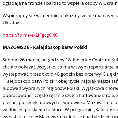
oglądają na froncie i bardzo to wspiera osoby w Ukrain
Wspierajmy się wzajemnie, pokażmy, że nie ma naszej
Ukrainy!
https://fb.me/e/2lFgcgO40
MAZOWSZE - Kalejdoskop barw Polski
Sobota, 26 marca, od godziny 18. Kieleckie Centrum K
chciało pokazać wszystko, co ma w swym repertuarze, a
występować przez około 40 godzin bez przerwy! Dzięki
„Kalejdoskop barw Polski” obejrzycie najpiękniejsze tań
ludowe z wybranych regionów Polski. Wyjątkowa choreo
dopracowane i często ręcznie szyte i haftowane stroje,
pieśni i piosenek ludowych – widowisko Mazowsza to 
wielbicieli polskiego folkloru. W programie „Kalejdosko
wszystko to, co w Mazowszu najlepsze i najbardziej ro