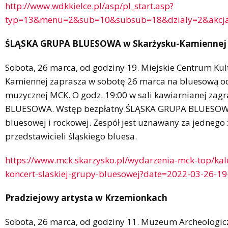
http://www.wdkkielce.pl/asp/pl_start.asp?
typ=13&menu=2&sub=10&subsub=18&dzialy=2&akcja=
ŚLĄSKA GRUPA BLUESOWA w Skarżysku-Kamiennej
Sobota, 26 marca, od godziny 19. Miejskie Centrum Kul
Kamiennej zaprasza w sobotę 26 marca na bluesową o
muzycznej MCK. O godz. 19:00 w sali kawiarnianej za
BLUESOWA. Wstęp bezpłatny.ŚLĄSKA GRUPA BLUESOWA t
bluesowej i rockowej. Zespół jest uznawany za jednego
przedstawicieli śląskiego bluesa.
https://www.mck.skarzysko.pl/wydarzenia-mck-top/ka
koncert-slaskiej-grupy-bluesowej?date=2022-03-26-1
Pradziejowy artysta w Krzemionkach
Sobota, 26 marca, od godziny 11. Muzeum Archeologicz