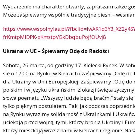
Wydarzenie ma charakter otwarty, zapraszam także gośc
Może zaśpiewamy wspólnie tradycyjne pieśni - wesnian
https://www.wspolnylas.pl/?fbclid=IwAR1q3Y3_XZ2y4S
frKmtpMIDPK-xKmstpVGkDbqbuPojfOUvj8
Ukraina w UE – Śpiewamy Odę do Radości
Sobota, 26 marca, od godziny 17. Kielecki Rynek. W so
się o 17:00 na Rynku w Kielcach i zaśpiewamy „Odę do 
dla Ukrainy w Unii Europejskiej. Zaśpiewamy „Odę do 
polskim i w języku ukraińskim. Z okazji święta życzym
słowa poematu „Wszyscy ludzie będą braćmi” stały się r
tylko pięknym postulatem. Tak, jak podczas poprzedni
na Rynku wyrazimy solidarność z Ukrainkami i Ukraińca
uciekają przed wojną, tymi, którzy bronią Ukrainy i Eur
którzy mieszkają wraz z nami w Kielcach i regionie. Na