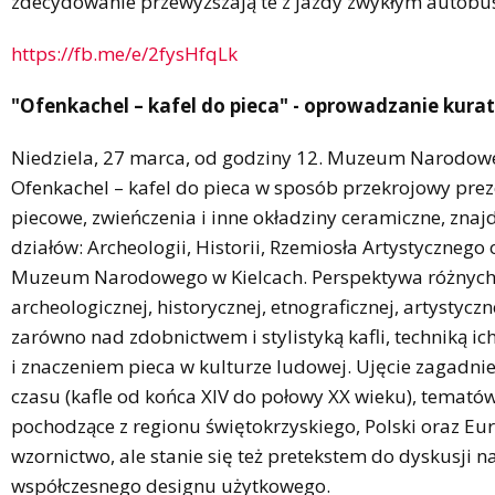
zdecydowanie przewyższają te z jazdy zwykłym autobu
https://fb.me/e/2fysHfqLk
"Ofenkachel – kafel do pieca" - oprowadzanie kurat
Niedziela, 27 marca, od godziny 12. Muzeum Narodow
Ofenkachel – kafel do pieca w sposób przekrojowy prez
piecowe, zwieńczenia i inne okładziny ceramiczne, znaj
działów: Archeologii, Historii, Rzemiosła Artystycznego
Muzeum Narodowego w Kielcach. Perspektywa różnych 
archeologicznej, historycznej, etnograficznej, artystyczn
zarówno nad zdobnictwem i stylistyką kafli, techniką ic
i znaczeniem pieca w kulturze ludowej. Ujęcie zagadni
czasu (kafle od końca XIV do połowy XX wieku), tematów
pochodzące z regionu świętokrzyskiego, Polski oraz Eu
wzornictwo, ale stanie się też pretekstem do dyskusji na
współczesnego designu użytkowego.