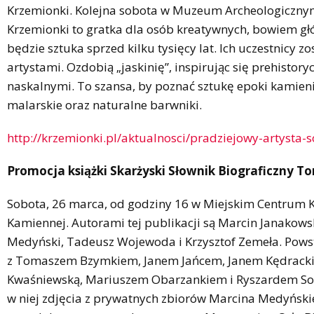
Krzemionki. Kolejna sobota w Muzeum Archeologicznym
Krzemionki to gratka dla osób kreatywnych, bowiem 
będzie sztuka sprzed kilku tysięcy lat. Ich uczestnicy 
artystami. Ozdobią „jaskinię”, inspirując się prehisto
naskalnymi. To szansa, by poznać sztukę epoki kamieni
malarskie oraz naturalne barwniki.
http://krzemionki.pl/aktualnosci/pradziejowy-artyst
Promocja książki Skarżyski Słownik Biograficzny To
Sobota, 26 marca, od godziny 16 w Miejskim Centrum K
Kamiennej. Autorami tej publikacji są Marcin Janakowsk
Medyński, Tadeusz Wojewoda i Krzysztof Zemeła. Pows
z Tomaszem Bzymkiem, Janem Jańcem, Janem Kędracki
Kwaśniewską, Mariuszem Obarzankiem i Ryszardem So
w niej zdjęcia z prywatnych zbiorów Marcina Medyński