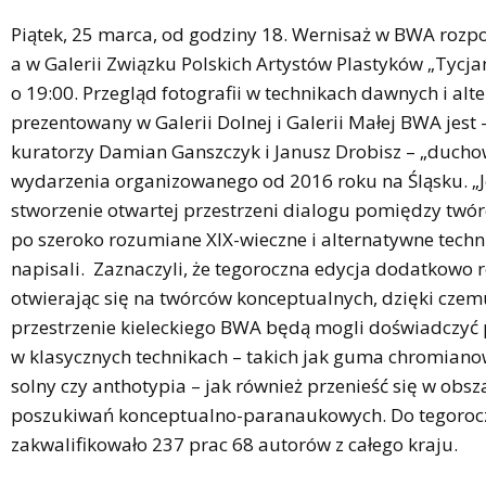
Piątek, 25 marca, od godziny 18. Wernisaż w BWA rozpoc
a w Galerii Związku Polskich Artystów Plastyków „Tycja
o 19:00. Przegląd fotografii w technikach dawnych i alt
prezentowany w Galerii Dolnej i Galerii Małej BWA jest 
kuratorzy Damian Ganszczyk i Janusz Drobisz – „duch
wydarzenia organizowanego od 2016 roku na Śląsku. „J
stworzenie otwartej przestrzeni dialogu pomiędzy twó
po szeroko rozumiane XIX-wieczne i alternatywne techni
napisali. Zaznaczyli, że tegoroczna edycja dodatkowo r
otwierając się na twórców konceptualnych, dzięki cze
przestrzenie kieleckiego BWA będą mogli doświadczyć
w klasycznych technikach – takich jak guma chromianow
solny czy anthotypia – jak również przenieść się w obsz
poszukiwań konceptualno-paranaukowych. Do tegorocz
zakwalifikowało 237 prac 68 autorów z całego kraju.