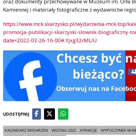
oraz dokumenty przechowywane w Muzeum im. Orła Bi
Kamiennej i materiały fotograficzne z wydawnictw regi
https://www.mck.skarzysko.pl/wydarzenia-mck-top/ka
promocja-publikacji-skarzyski-slownik-biograficzny-t
date=2022-03-26-16-00#.Yjxg32rMLIU
UDOSTĘPNIJ
KALENDARZ WYDARZEN
WIOSNA 2022
ATRAKCJE
WYPOCZYNEK W KI