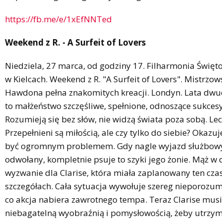
https://fb.me/e/1xEfNNTed
Weekend z R. - A Surfeit of Lovers
Niedziela, 27 marca, od godziny 17. Filharmonia Święt
w Kielcach. Weekend z R. "A Surfeit of Lovers". Mistrzo
Hawdona pełna znakomitych kreacji. Londyn. Lata dwudz
to małżeństwo szczęśliwe, spełnione, odnoszące sukcesy
Rozumieją się bez słów, nie widzą świata poza sobą. Lec
Przepełnieni są miłością, ale czy tylko do siebie? Okazuj
być ogromnym problemem. Gdy nagle wyjazd służbowy
odwołany, kompletnie psuje to szyki jego żonie. Mąż w
wyzwanie dla Clarise, która miała zaplanowany ten cza
szczegółach. Cała sytuacja wywołuje szereg nieporozum
co akcja nabiera zawrotnego tempa. Teraz Clarise musi
niebagatelną wyobraźnią i pomysłowością, żeby utrzy