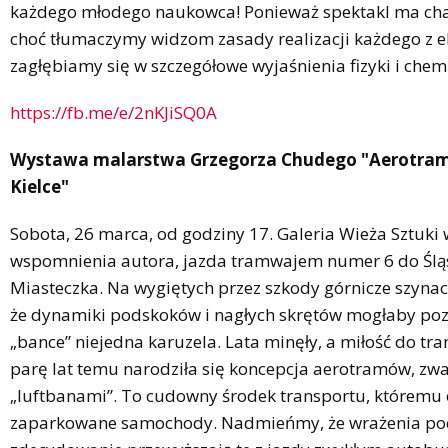
każdego młodego naukowca! Ponieważ spektakl ma char
choć tłumaczymy widzom zasady realizacji każdego z 
zagłębiamy się w szczegółowe wyjaśnienia fizyki i chemi
https://fb.me/e/2nKJiSQ0A
Wystawa malarstwa Grzegorza Chudego "Aerotram
Kielce"
Sobota, 26 marca, od godziny 17. Galeria Wieża Sztuki w
wspomnienia autora, jazda tramwajem numer 6 do Ślą
Miasteczka. Na wygiętych przez szkody górnicze szynac
że dynamiki podskoków i nagłych skrętów mogłaby poz
„bance” niejedna karuzela. Lata minęły, a miłość do tr
parę lat temu narodziła się koncepcja aerotramów, zw
„luftbanami”. To cudowny środek transportu, któremu ob
zaparkowane samochody. Nadmieńmy, że wrażenia po