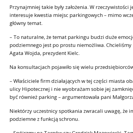
Przynajmniej takie były założenia. W rzeczywistości
interesuje kwestia miejsc parkingowych – mimo wcze
główny temat.
– To naturalne, że temat parkingu budzi duże emoc
podziemnego jest po prostu niemożliwa. Chcieliśmy 
Agata Wojda, prezydent Kielc.
Na konsultacjach pojawiło się wielu przedsiębiorcó
– Właściciele firm działających w tej części miasta
ulicy Hipotecznej i nie wyobrażam sobie jej zamknię
być również parking – argumentowała pani Małgorz
Niektórzy uczestnicy spotkania zwracali uwagę, że i
podziemne z funkcją schronu.
– Spójrzmy na Tarnów czy Grodzisk Mazowiecki. Tam