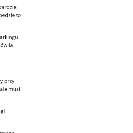
bardziej
będzie to
parkingu
mówiła
ny przy
 ale musi
ngi
 można