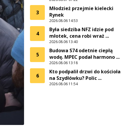
Młodzież przejmie kielecki
3
Rynek
2026.08.06 14:53
Była siedziba NFZ idzie pod
4
młotek, cena robi wraż ...
2026.08.06 13:40
Budowa S74 odetnie ciepłą
5
wodę. MPEC podał harmono ...
2026.08.06 13:18
Kto podpalił drzwi do kościoła
6
na Szydłówku? Polic ...
2026.08.06 11:54