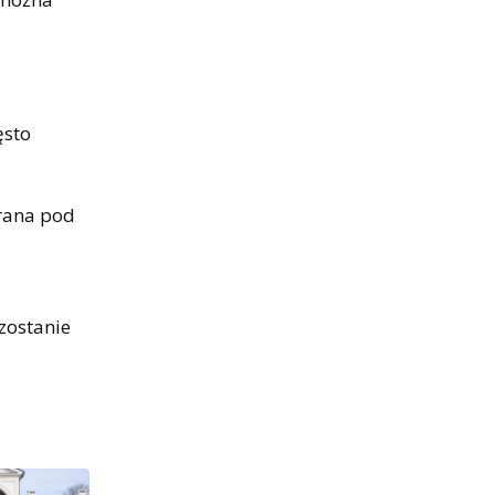
ęsto
brana pod
zostanie