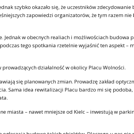
 jednak szybko okazało się, że uczestników zdecydowanie 
śniejszych zapowiedzi organizatorów, że tym razem nie 
je. Jednak w obecnych realiach i możliwościach budowa 
podczas tego spotkania rzetelnie wyjaśnić ten aspekt – 
w prowadzących działalność w okolicy Placu Wolności.
 obawiają się planowanych zmian. Prowadzę zakład optycz
cia. Sama idea rewitalizacji Placu bardzo mi się podoba,
ata.
nne miasta – nawet mniejsze od Kielc – inwestują w parki
 ogłaszają budowę takich obiektów. Dlaczego u nas nie