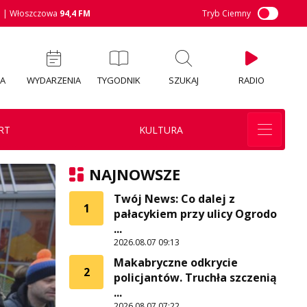
M
| Włoszczowa
94,4 FM
Tryb Ciemny
IA
WYDARZENIA
TYGODNIK
SZUKAJ
RADIO
RT
KULTURA
NAJNOWSZE
Twój News: Co dalej z
1
pałacykiem przy ulicy Ogrodo
...
2026.08.07 09:13
Makabryczne odkrycie
2
policjantów. Truchła szczenią
...
2026.08.07 07:22