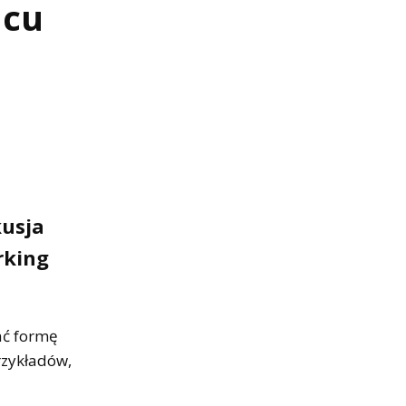
acu
kusja
rking
ać formę
rzykładów,