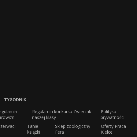
TYGODNIK
egulamin
Regulamin konkursu Zwierzak
Polityka
arowizn
naszej klasy
prywatności
zerwacji
Tanie
Sklep zoologiczny
Oferty Praca
książki
Fera
Kielce