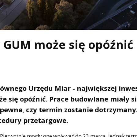
 GUM może się opóźnić
wnego Urzędu Miar - największej inwes
e się opóźnić. Prace budowlane miały s
t pewne, czy termin zostanie dotrzymany
ocedury przetargowe.
. Pierwotnie mogły one wpływać do 23 marca, jednak ter