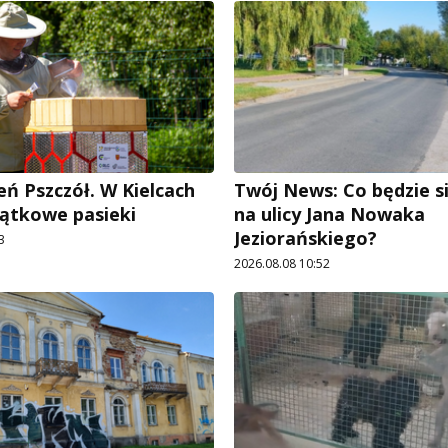
eń Pszczół. W Kielcach
Twój News: Co będzie si
ątkowe pasieki
na ulicy Jana Nowaka
Jeziorańskiego?
3
2026.08.08 10:52