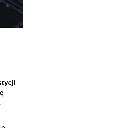
tycji
ię
.
min