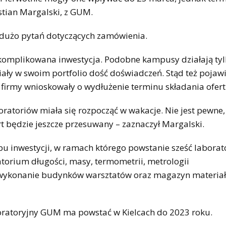
tian Margalski, z GUM.
o dużo pytań dotyczących zamówienia.
skomplikowana inwestycja. Podobne kampusy działają tyl
miały w swoim portfolio dość doświadczeń. Stąd też pojawi
firmy wnioskowały o wydłużenie terminu składania ofert
atoriów miała się rozpocząć w wakacje. Nie jest pewne, 
rt będzie jeszcze przesuwany – zaznaczył Margalski.
u inwestycji, w ramach którego powstanie sześć laborat
ratorium długości, masy, termometrii, metrologii
że wykonanie budynków warsztatów oraz magazyn materia
boratoryjny GUM ma powstać w Kielcach do 2023 roku.