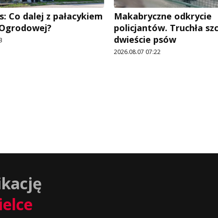
: Co dalej z pałacykiem
Makabryczne odkrycie
y Ogrodowej?
policjantów. Truchła szc
dwieście psów
3
2026.08.07 07:22
ikację
ielce