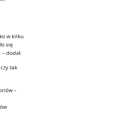
ko w kilku
ło się
 – dodał.
czy tak
oriów –
łów