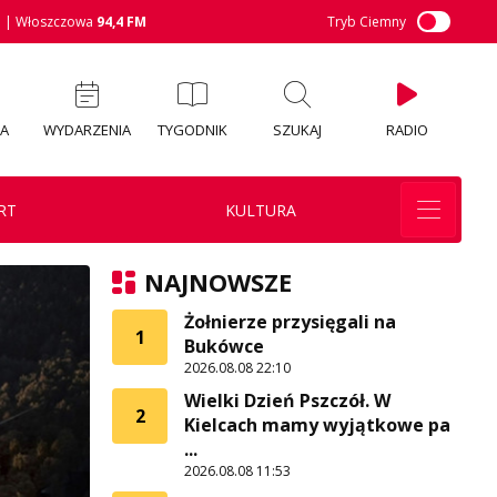
M
| Włoszczowa
94,4 FM
Tryb Ciemny
IA
WYDARZENIA
TYGODNIK
SZUKAJ
RADIO
RT
KULTURA
NAJNOWSZE
Żołnierze przysięgali na
1
Bukówce
2026.08.08 22:10
Wielki Dzień Pszczół. W
2
Kielcach mamy wyjątkowe pa
...
2026.08.08 11:53