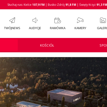
Słuchaj nas: Kielce
107,9 FM
| Busko-Zdrój
91,8 FM
| Święty Krzyż
91,3 F
TWÓJNEWS
AUDYCJE
RAMÓWKA
KAMERY
GALER
KOŚCIÓŁ
SPO