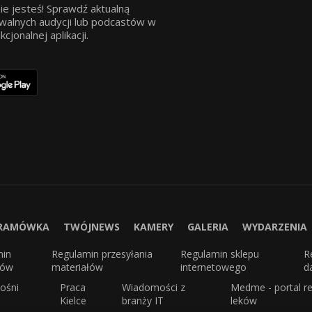
ie jesteś! Sprawdź aktualną
walnych audycji lub podcastów w
jonalnej aplikacji.
RAMÓWKA
TWÓJNEWS
KAMERY
GALERIA
WYDARZENIA
min
Regulamin przesyłania
Regulamin sklepu
R
sów
materiałów
internetowego
d
ośni
Praca
Wiadomości z
Medme - portal re
Kielce
branży IT
leków