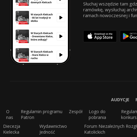
Słuchaj wszędzie tam gdz
ramówkę, wysłuchaj archi
ramach nowoczesnej i funkc
AUDYCJE
O
Regulamin programu
Zespół
Logo do
Regula
nas
Patron
pobrania
konkur
Diecezja
Wydawnictwo
Forum Niezależnych Rozgł
Kielecka
Jedność
Katolickich