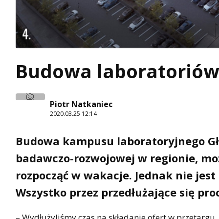
Budowa laboratoriów
Piotr Natkaniec
2020.03.25 12:14
Budowa kampusu laboratoryjnego Głó
badawczo-rozwojowej w regionie, moż
rozpocząć w wakacje. Jednak nie jes
Wszystko przez przedłużające się pr
– Wydłużyliśmy czas na składanie ofert w przetargu