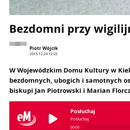
Bezdomni przy wigili
Piotr Wójcik
2015.12.24 12:03
W Wojewódzkim Domu Kultury w Kielc
bezdomnych, ubogich i samotnych osó
biskupi Jan Piotrowski i Marian Florc
Posłuchaj
Posłuchaj
00:00