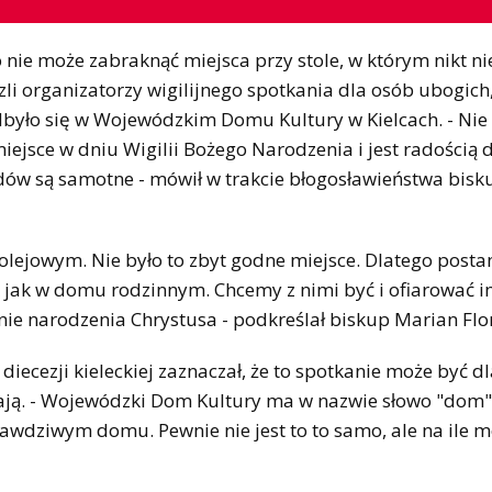
 nie może zabraknąć miejsca przy stole, w którym nikt ni
li organizatorzy wigilijnego spotkania dla osób ubogich
dbyło się w Wojewódzkim Domu Kultury w Kielcach. - Nie
 miejsce w dniu Wigilii Bożego Narodzenia i jest radością 
wodów są samotne - mówił w trakcie błogosławieństwa bisk
olejowym. Nie było to zbyt godne miejsce. Dlatego posta
, tak jak w domu rodzinnym. Chcemy z nimi być i ofiarować
nie narodzenia Chrystusa - podkreślał biskup Marian Flo
diecezji kieleckiej zaznaczał, że to spotkanie może być dl
mają. - Wojewódzki Dom Kultury ma w nazwie słowo "dom
w prawdziwym domu. Pewnie nie jest to to samo, ale na ile