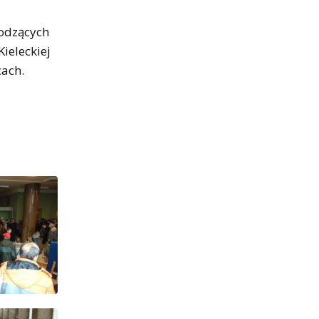
hodzących
ieleckiej
ach.