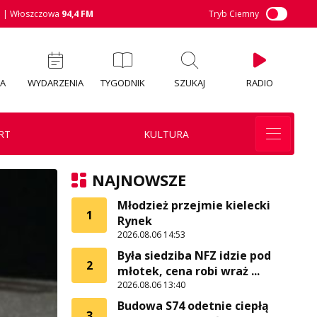
M
| Włoszczowa
94,4 FM
Tryb Ciemny
IA
WYDARZENIA
TYGODNIK
SZUKAJ
RADIO
RT
KULTURA
NAJNOWSZE
Młodzież przejmie kielecki
1
Rynek
2026.08.06 14:53
Była siedziba NFZ idzie pod
2
młotek, cena robi wraż ...
2026.08.06 13:40
Budowa S74 odetnie ciepłą
3