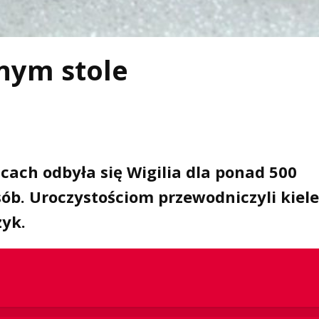
jnym stole
ach odbyła się Wigilia dla ponad 500
b. Uroczystościom przewodniczyli kiel
zyk.