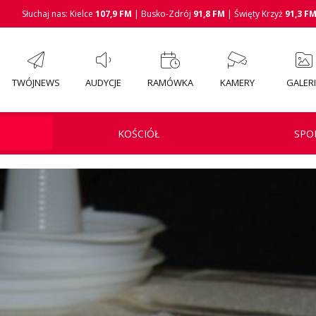
Słuchaj nas: Kielce
107,9 FM
| Busko-Zdrój
91,8 FM
| Święty Krzyż
91,3 F
TWÓJNEWS
AUDYCJE
RAMÓWKA
KAMERY
GALER
KOŚCIÓŁ
SPO