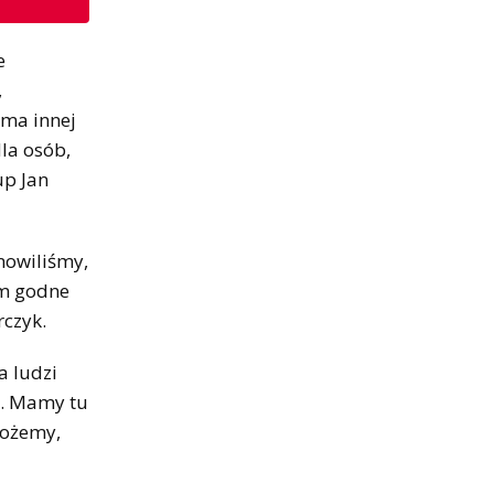
e
,
 ma innej
dla osób,
up Jan
nowiliśmy,
 im godne
rczyk.
a ludzi
". Mamy tu
 możemy,