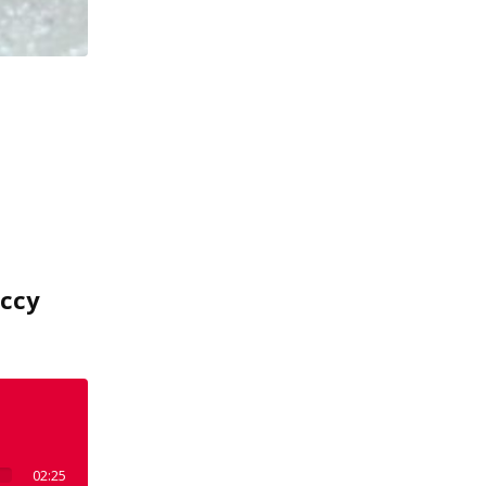
eccy
02:25