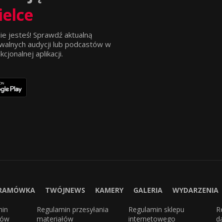
ielce
ie jesteś! Sprawdź aktualną
walnych audycji lub podcastów w
jonalnej aplikacji.
RAMÓWKA
TWÓJNEWS
KAMERY
GALERIA
WYDARZENIA
min
Regulamin przesyłania
Regulamin sklepu
R
sów
materiałów
internetowego
d