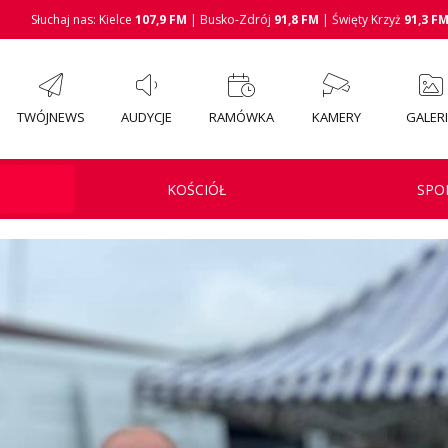
Słuchaj nas: Kielce
107,9 FM
| Busko-Zdrój
91,8 FM
| Święty Krzyż
91,3 F
TWÓJNEWS
AUDYCJE
RAMÓWKA
KAMERY
GALER
KOŚCIÓŁ
SPO