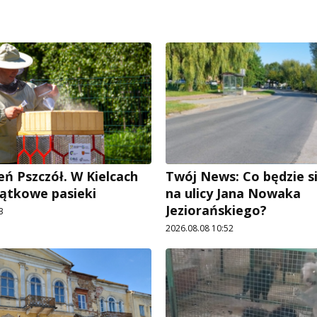
eń Pszczół. W Kielcach
Twój News: Co będzie si
ątkowe pasieki
na ulicy Jana Nowaka
Jeziorańskiego?
3
2026.08.08 10:52