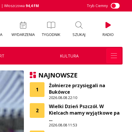
M
| Włoszczowa
94,4 FM
Tryb Ciemny
IA
WYDARZENIA
TYGODNIK
SZUKAJ
RADIO
RT
KULTURA
NAJNOWSZE
Żołnierze przysięgali na
1
Bukówce
2026.08.08 22:10
Wielki Dzień Pszczół. W
2
Kielcach mamy wyjątkowe pa
...
2026.08.08 11:53