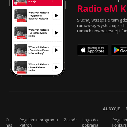
Radio eM K
Słuchaj wszędzie tam gdz
ramówkę, wysłuchaj archi
ramach nowoczesnej i funkc
AUDYCJE
O
Regulamin programu
Zespół
Logo do
Regula
nas
Patron
pobrania
konkur