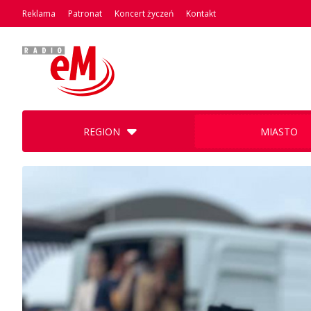
Reklama
Patronat
Koncert życzeń
Kontakt
REGION
MIASTO