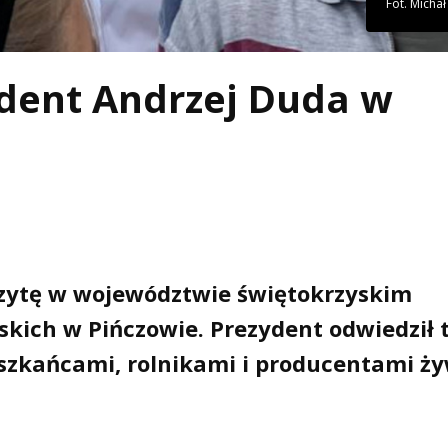
Fot. Michał
dent Andrzej Duda w
izytę w województwie świętokrzyskim
skich w Pińczowie. Prezydent odwiedził 
eszkańcami, rolnikami i producentami ży