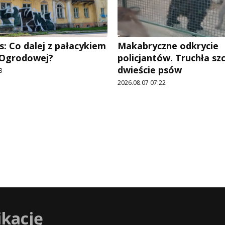
: Co dalej z pałacykiem
Makabryczne odkrycie
y Ogrodowej?
policjantów. Truchła szc
dwieście psów
3
2026.08.07 07:22
ikację