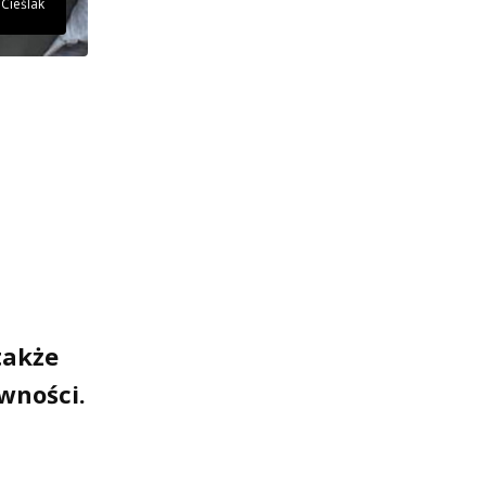
 Cieślak
także
wności.