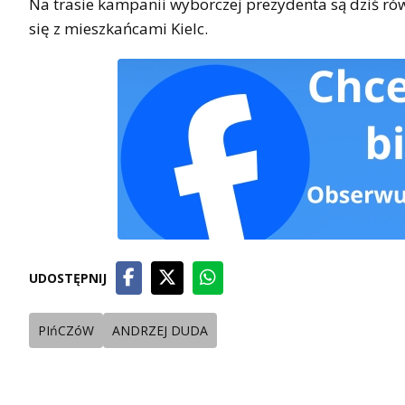
Na trasie kampanii wyborczej prezydenta są dziś rów
się z mieszkańcami Kielc.
UDOSTĘPNIJ
PIńCZóW
ANDRZEJ DUDA