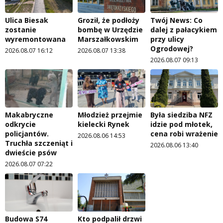
Ulica Biesak
Groził, że podłoży
Twój News: Co
zostanie
bombę w Urzędzie
dalej z pałacykiem
wyremontowana
Marszałkowskim
przy ulicy
Ogrodowej?
2026.08.07 16:12
2026.08.07 13:38
2026.08.07 09:13
Makabryczne
Młodzież przejmie
Była siedziba NFZ
odkrycie
kielecki Rynek
idzie pod młotek,
policjantów.
cena robi wrażenie
2026.08.06 14:53
Truchła szczeniąt i
2026.08.06 13:40
dwieście psów
2026.08.07 07:22
Budowa S74
Kto podpalił drzwi