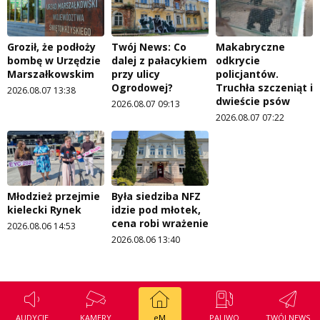
Groził, że podłoży
Twój News: Co
Makabryczne
bombę w Urzędzie
dalej z pałacykiem
odkrycie
Marszałkowskim
przy ulicy
policjantów.
Ogrodowej?
Truchła szczeniąt i
2026.08.07 13:38
dwieście psów
2026.08.07 09:13
2026.08.07 07:22
Młodzież przejmie
Była siedziba NFZ
kielecki Rynek
idzie pod młotek,
cena robi wrażenie
2026.08.06 14:53
2026.08.06 13:40
AUDYCJE
KAMERY
eM
PALIWO
TWÓJ NEWS