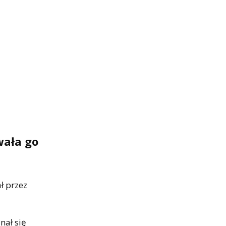
wała go
ł przez
nał się