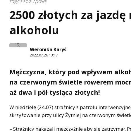
ZDJĘCIE POGLĄDOWE
2500 złotych za jaz
alkoholu
Weronika Karyś
2022.07.26 13:17
Mężczyzna, który pod wpływem alkoh
na czerwonym świetle rowerem mocno
aż dwa i pół tysiąca złotych!
W niedzielę (24.07) strażnicy z patrolu interwencyjne
skrzyżowanie przy ulicy Żytniej na czerwonym świetl
– Strażnicy nakazali mężczyźnie aby się zatrzymał. P