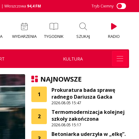
M
| Włoszczowa
94,4 FM
Tryb Ciemny
IA
WYDARZENIA
TYGODNIK
SZUKAJ
RADIO
RT
KULTURA
NAJNOWSZE
Prokuratura bada sprawę
1
radnego Dariusza Gacka
2026.08.05 15:47
Termomodernizacja kolejnej
2
szkoły zakończona
2026.08.05 15:17
Betoniarka uderzyła w „elkę”.
3