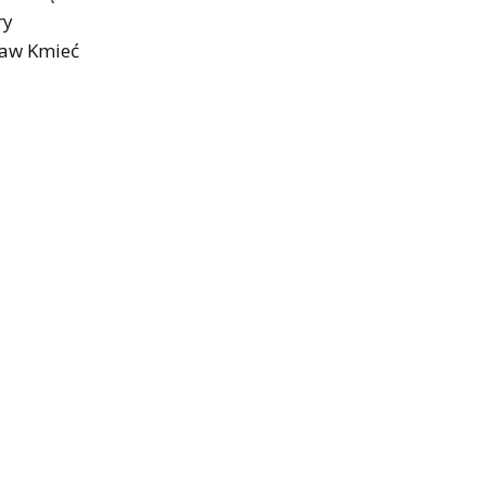
ry
ław Kmieć