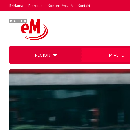
Reklama
Patronat
Koncert życzeń
Kontakt
REGION
MIASTO