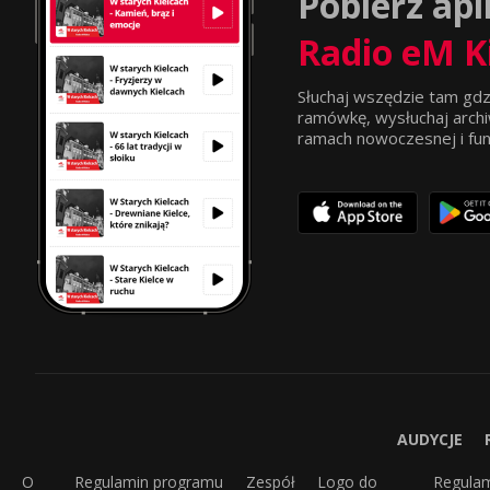
Pobierz apl
Radio eM K
Słuchaj wszędzie tam gdz
ramówkę, wysłuchaj archi
ramach nowoczesnej i funkc
AUDYCJE
O
Regulamin programu
Zespół
Logo do
Regula