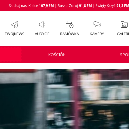
Słuchaj nas: Kielce
107,9 FM
| Busko-Zdrój
91,8 FM
| Święty Krzyż
91,3 F
TWÓJNEWS
AUDYCJE
RAMÓWKA
KAMERY
GALER
KOŚCIÓŁ
SPO