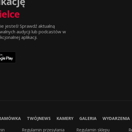
ikację
ielce
ie jesteś! Sprawdź aktualną
walnych audycji lub podcastów w
jonalnej aplikacji.
RAMÓWKA
TWÓJNEWS
KAMERY
GALERIA
WYDARZENIA
min
Regulamin przesyłania
Regulamin sklepu
R